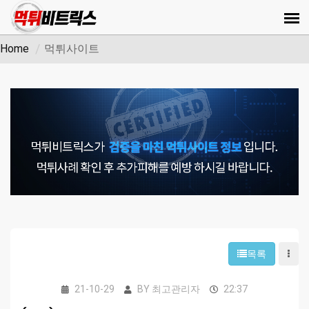
Home
먹튀사이트
목록
21-10-29
BY
최고관리자
22:37