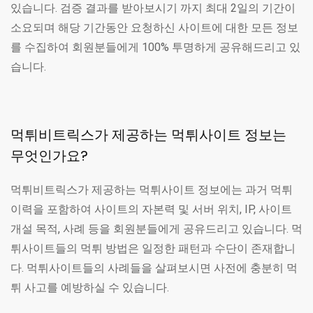
있습니다. 검증 결과를 받아보시기 까지 최대 2일의 기간이
소요되며 해당 기간동안 요청하신 사이트에 대한 모든 정보
를 수집하여 회원분들에게 100% 투명하게 공유해드리고 있
습니다.
먹튀비트릭스가 제공하는 먹튀사이트 정보는
무엇인가요?
먹튀비트릭스가 제공하는 먹튀사이트 정보에는 과거 먹튀
이력을 포함하여 사이트의 자본력 및 서버 위치, IP, 사이트
개설 목적, 사례 등을 회원분들에게 공유드리고 있습니다. 먹
튀사이트들의 먹튀 방법은 일정한 패턴과 수단이 존재합니
다. 먹튀사이트들의 사례들을 살펴보시면 사전에 충분히 먹
튀 사고를 예방하실 수 있습니다.