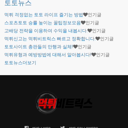
토토뉴스
먹튀 걱정없는 토토 라이프 즐기는 방법
인기글
스포츠토토 승률 높이는 꿀팁정보모음
인기글
고배당 전략을 이용하여 수익을 내봅시다.
인기글
먹튀신고는 먹튀비트릭스 빠르고 정확합니다.
인기글
토토사이트 총판들의 만행과 실체!
인기글
먹튀유형과 예방방법에 대해서 알아봅시다!
인기글
토토뉴스
더보기