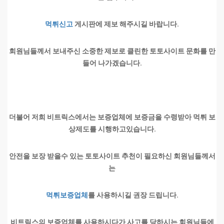
먹튀신고
게시판에 제보 해주시길 바랍니다.
회원님들께서 보내주신 소중한 제보로 클린한 토토사이트 문화를 만
들어 나가겠습니다.
더불어 저희 비트릭스에서는 보증업체에 보증금을 수령받아 먹튀 보
상제도를 시행하고있습니다.
안전을 보장 받을수 있는 토토사이트 추천이 필요하신 회원님들께서
는
먹튀보증업체
를 사용하시길 권장 드립니다.
비트릭스의 보증업체를 사용하시다가 사고를 당하시는 회원님들에