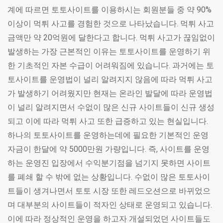
계에 따르면 토토사이트를 이용하시는 회원분들 중 약 90%
이상이 먹튀 사고를 경험한 것으로 나타났습니다. 먹튀 사고
금액만 약 20억원에 달한다고 합니다. 먹튀 사고가 끊임없이
발생하는 가장 근본적인 이유는 토토사이트를 운영하기 위
한 기초적인 자본 수급이 어려워짐에 있습니다. 과거에는 토
토사이트를 운영법이 널리 알려지지 않음에 따라 먹튀 사고
가 발생하기 어려웠지만 현재는 온라인 발달에 따라 운영법
이 널리 알려지면서 수없이 많은 신규 사이트들이 신규 생성
되고 이에 따라 먹튀 사고 또한 급증하고 있는 현실입니다.
하나의 토토사이트를 운영하는데에 필요한 기본적인 운영
자금이 한달에 약 5000만원 가량입니다. 즉, 사이트를 운영
하는 운영진 입장에서 수익분기점을 넘기지 못하면 사이트
를 폐쇄 할 수 밖에 없는 상황입니다. 수없이 많은 토토사이
트들이 생겨나면서 토토 시장 또한 레드오션으로 바뀌었으
며 대부분의 사이트들이 적자인 상태로 운영되고 있습니다.
이에 따라 정상적인 운영을 하고자 개설되었던 사이트들도