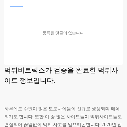
등록된 댓글이 없습니다.
먹튀비트릭스가 검증을 완료한 먹튀사
이트 정보입니다.
하루에도 수없이 많은 토토사이들이 신규로 생성되며 폐쇄
되기도 합니다. 또한 이 중 많은 사이트들이 먹튀사이트들로
변질되어 끊임없이 먹튀 사고를 일으키곤합니다. 2020년 집