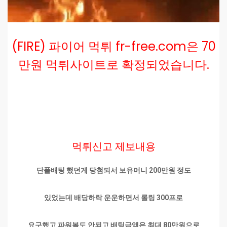
(FIRE) 파이어 먹튀 fr-free.com은 70
만원 먹튀사이트로 확정되었습니다.
먹튀신고 제보내용
단폴배팅 했던게 당첨되서 보유머니 200만원 정도
있었는데 배당하락 운운하면서 롤링 300프로
요구했고 파워볼도 안되고 배팅금액은 최대 80만원으로