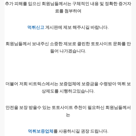
추가 피해를 입으신 회원님들께서는 구체적인 내용 및 정확한 증거자
료를 첨부하여
먹튀신고
게시판에 제보 해주시길 바랍니다.
회원님들께서 보내주신 소중한 제보로 클린한 토토사이트 문화를 만
들어 나가겠습니다.
더불어 저희 비트릭스에서는 보증업체에 보증금을 수령받아 먹튀 보
상제도를 시행하고있습니다.
안전을 보장 받을수 있는 토토사이트 추천이 필요하신 회원님들께서
는
먹튀보증업체
를 사용하시길 권장 드립니다.