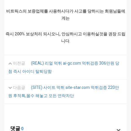
비트릭스의 보증업체를 사용하시다가 사고를 당하시는 회원님들에
게는
즉시 200% 보상처리 되시오니, 안심하시고 이용하실것을 권장 드립
.
니다
이전글
(REAL) 리얼 먹튀 ai-gc.com 먹튀검증 306만원 당
첨 즉시 아이디 탈퇴당함
다음글
(SITE) 사이트 먹튀 site-star.com 먹튀검증 220만
원 후적특,몰수 해놓고 모든 연락차단
댓글
0