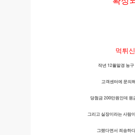
확정
먹튀신
작년 12월말경 농
고객센터에 문의
당첨금 200만원인데 원
그리고 실장이라는 사람이
그랬다면서 죄송하다