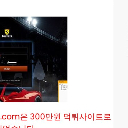
ojj.com은 300만원 먹튀사이트로