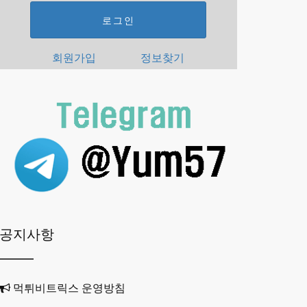
로그인
회원가입
정보찾기
공지사항
먹튀비트릭스 운영방침