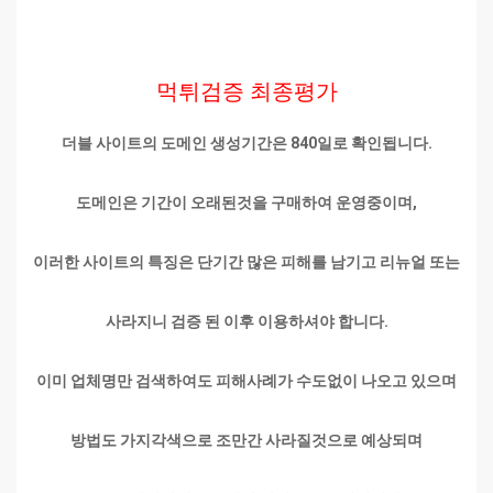
먹튀검증 최종평가
더블 사이트의 도메인 생성기간은 840일로 확인됩니다.
도메인은 기간이 오래된것을 구매하여 운영중이며,
이러한 사이트의 특징은 단기간 많은 피해를 남기고 리뉴얼 또는
사라지니 검증 된 이후 이용하셔야 합니다.
이미 업체명만 검색하여도 피해사례가 수도없이 나오고 있으며
방법도 가지각색으로 조만간 사라질것으로 예상되며