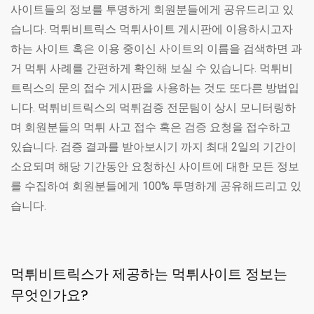
사이트들의 정보를 투명하게 회원분들에게 공유드리고 있
습니다. 먹튀비트릭스 먹튀사이트 게시판에 이용하시고자
하는 사이트 혹은 이용 중이신 사이트의 이름을 검색하면 과
거 먹튀 사례를 간편하게 확인해 보실 수 있습니다. 먹튀비
트릭스의 문의 접수 게시판을 사용하는 것도 또다른 방법입
니다. 먹튀비트릭스의 먹튀검증 전문팀이 상시 모니터링하
며 회원분들의 먹튀 사고 접수 혹은 검증 요청을 접수하고
있습니다. 검증 결과를 받아보시기 까지 최대 2일의 기간이
소요되며 해당 기간동안 요청하신 사이트에 대한 모든 정보
를 수집하여 회원분들에게 100% 투명하게 공유해드리고 있
습니다.
먹튀비트릭스가 제공하는 먹튀사이트 정보는
무엇인가요?