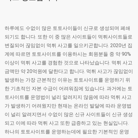
하루에도 수없이 많은 토토사이들이 신규로 생성되며 폐쇄
되기도 합니다. 또한 이 중 많은 사이트들이 먹튀사이트들로
변질되어 끊임없이 먹튀 사고를 일으키곤합니다. 2020년 집
계에 따르면 토토사이트를 이용하시는 회원분들 중 약 90%
이상이 먹튀 사고를 경험한 것으로 나타났습니다. 먹튀 사고
금액만 약 20억원에 달한다고 합니다. 먹튀 사고가 끊임없이
발생하는 가장 근본적인 이유는 토토사이트를 운영하기 위
한 기초적인 자본 수급이 어려워짐에 있습니다. 과거에는 토
토사이트를 운영법이 널리 알려지지 않음에 따라 먹튀 사고
가 발생하기 어려웠지만 현재는 온라인 발달에 따라 운영법
이 널리 알려지면서 수없이 많은 신규 사이트들이 신규 생성
되고 이에 따라 먹튀 사고 또한 급증하고 있는 현실입니다.
하나의 토토사이트를 운영하는데에 필요한 기본적인 운영