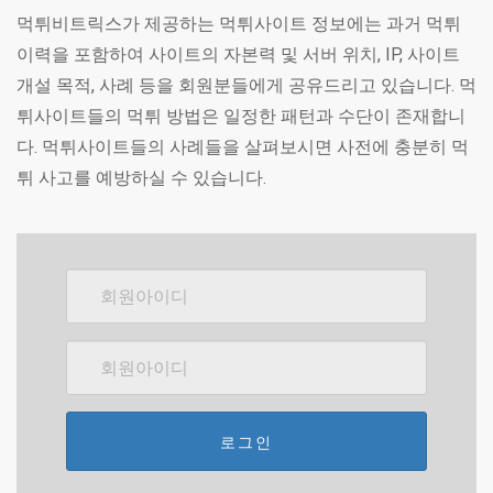
먹튀비트릭스가 제공하는 먹튀사이트 정보에는 과거 먹튀
이력을 포함하여 사이트의 자본력 및 서버 위치, IP, 사이트
개설 목적, 사례 등을 회원분들에게 공유드리고 있습니다. 먹
튀사이트들의 먹튀 방법은 일정한 패턴과 수단이 존재합니
다. 먹튀사이트들의 사례들을 살펴보시면 사전에 충분히 먹
튀 사고를 예방하실 수 있습니다.
로그인