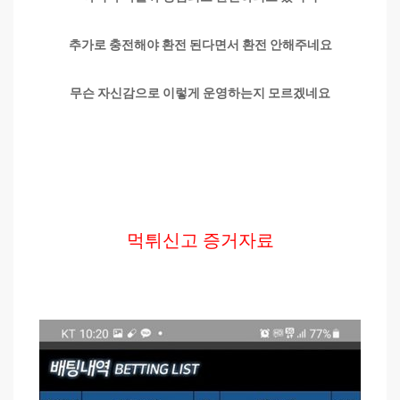
추가로 충전해야 환전 된다면서 환전 안해주네요
무슨 자신감으로 이렇게 운영하는지 모르겠네요
먹튀신고 증거자료