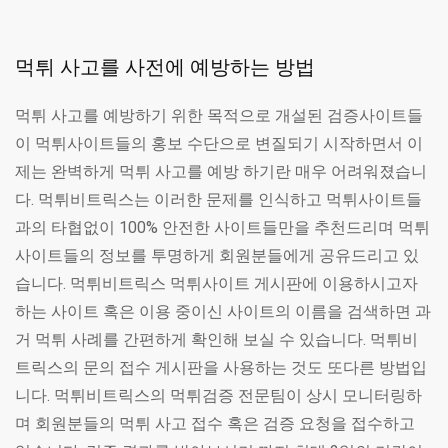
먹튀 사고를 사전에 예방하는 방법
먹튀 사고를 예방하기 위한 목적으로 개설된 검증사이트들
이 먹튀사이트들의 홍보 수단으로 변질되기 시작하면서 이
제는 완벽하게 먹튀 사고를 예방 하기란 매우 어려워졌습니
다. 먹튀비트릭스는 이러한 문제를 인식하고 먹튀사이트들
과의 타협없이 100% 안전한 사이트들만을 추천드리며 먹튀
사이트들의 정보를 투명하게 회원분들에게 공유드리고 있
습니다. 먹튀비트릭스 먹튀사이트 게시판에 이용하시고자
하는 사이트 혹은 이용 중이신 사이트의 이름을 검색하면 과
거 먹튀 사례를 간편하게 확인해 보실 수 있습니다. 먹튀비
트릭스의 문의 접수 게시판을 사용하는 것도 또다른 방법입
니다. 먹튀비트릭스의 먹튀검증 전문팀이 상시 모니터링하
며 회원분들의 먹튀 사고 접수 혹은 검증 요청을 접수하고