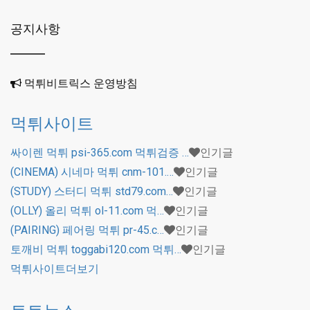
공지사항
먹튀비트릭스 운영방침
먹튀사이트
싸이렌 먹튀 psi-365.com 먹튀검증 …
인기글
(CINEMA) 시네마 먹튀 cnm-101.…
인기글
(STUDY) 스터디 먹튀 std79.com…
인기글
(OLLY) 올리 먹튀 ol-11.com 먹…
인기글
(PAIRING) 페어링 먹튀 pr-45.c…
인기글
토깨비 먹튀 toggabi120.com 먹튀…
인기글
먹튀사이트
더보기