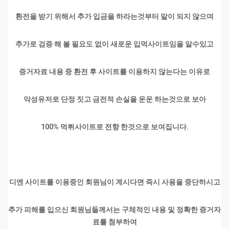
환전을 받기 위해서 추가 입금을 하라는것부터 말이 되지 않으며
추가로 검증 해 볼 필요도 없이 새로운 입먹사이트임을 알수있고
증거자료 내용 중 환전 후 사이트를 이용하지 않는다는 이유로
악성유저로 단정 짓고 금전적 손실을 운운 하는것으로 보아
100% 먹튀사이트로 전향 한것으로 보여집니다.
디엔 사이트를 이용중인 회원님이 계시다면 즉시 사용을 중단하시고
추가 피해를 입으신 회원님들께서는 구체적인 내용 및 정확한 증거자
료를 첨부하여