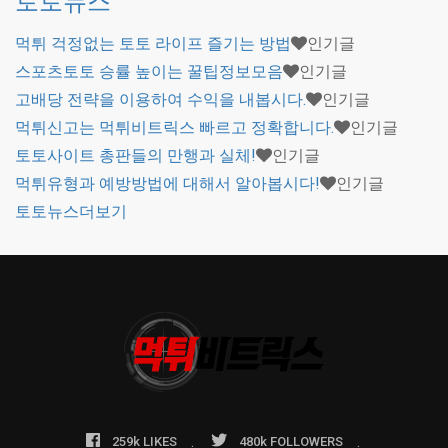
토토뉴스
먹튀 걱정없는 토토 라이프 즐기는 방법
인기글
스포츠토토 승률 높이는 꿀팁정보모음
인기글
고배당 전략을 이용하여 수익을 내봅시다.
인기글
먹튀신고는 먹튀비트릭스 빠르고 정확합니다.
인기글
토토사이트 총판들의 만행과 실체!
인기글
먹튀유형과 예방방법에 대해서 알아봅시다!
인기글
토토뉴스
더보기
259k LIKES
480k FOLLOWERS