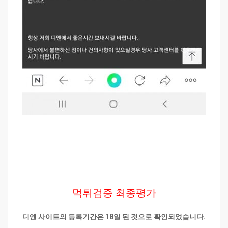
먹튀검증 최종평가
디엔 사이트의 등록기간은 18일 된 것으로 확인되었습니다.