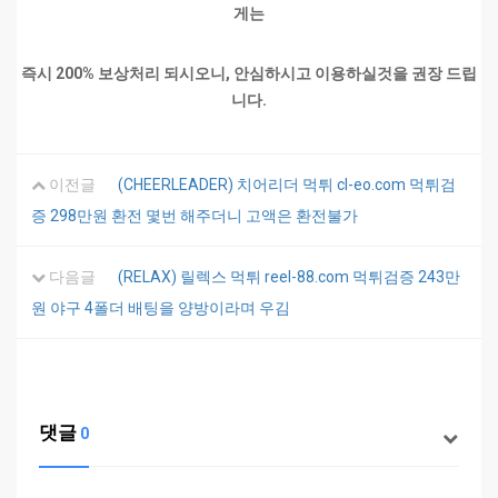
게는
즉시 200% 보상처리 되시오니, 안심하시고 이용하실것을 권장 드립
니다.
이전글
(CHEERLEADER) 치어리더 먹튀 cl-eo.com 먹튀검
증 298만원 환전 몇번 해주더니 고액은 환전불가
다음글
(RELAX) 릴렉스 먹튀 reel-88.com 먹튀검증 243만
원 야구 4폴더 배팅을 양방이라며 우김
댓글
0