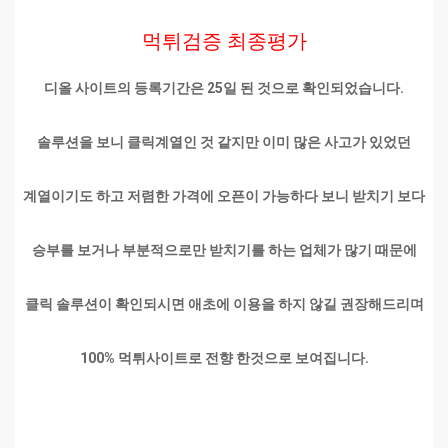
먹튀검증 최종평가
디올 사이트의 등록기간은 25일 된 것으로 확인되었습니다.
솔루션을 보니 클릭계열인 것 같지만 이미 많은 사고가 있었던
계열이기도 하고 저렴한 가격에 오픈이 가능하다 보니 받치기 보다
승부를 보거나 부분적으로만 받치기를 하는 업체가 많기 때문에
클릭 솔루션이 확인되시면 애초에 이용을 하지 않길 권장해드리며
100% 먹튀사이트로 전향 한것으로 보여집니다.