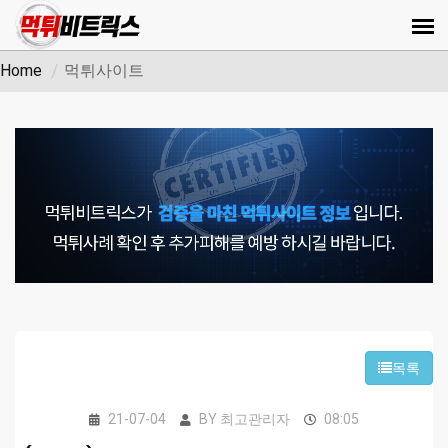
Home
먹튀사이트
목록
21-07-04
BY
최고관리자
08:05