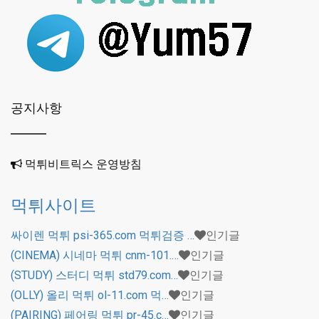
공지사항
먹튀비트릭스 운영방침
먹튀사이트
싸이렌 먹튀 psi-365.com 먹튀검증 …
인기글
(CINEMA) 시네마 먹튀 cnm-101.…
인기글
(STUDY) 스터디 먹튀 std79.com…
인기글
(OLLY) 올리 먹튀 ol-11.com 먹…
인기글
(PAIRING) 페어링 먹튀 pr-45.c…
인기글