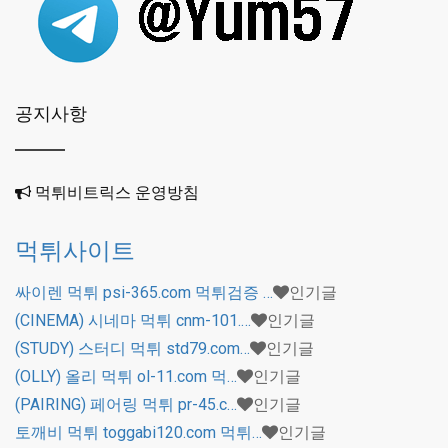
공지사항
먹튀비트릭스 운영방침
먹튀사이트
싸이렌 먹튀 psi-365.com 먹튀검증 …
인기글
(CINEMA) 시네마 먹튀 cnm-101.…
인기글
(STUDY) 스터디 먹튀 std79.com…
인기글
(OLLY) 올리 먹튀 ol-11.com 먹…
인기글
(PAIRING) 페어링 먹튀 pr-45.c…
인기글
토깨비 먹튀 toggabi120.com 먹튀…
인기글