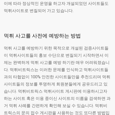
이에 따라 정상적인 운영을 하고자 개설되었던 사이트들도
먹튀사이트로 변질되어 가고 있습니다.
먹튀 사고를 사전에 예방하는 방법
먹튀 사고를 예방하기 위한 목적으로 개설된 검증사이트들
이 먹튀사이트들의 홍보 수단으로 변질되기 시작하면서 이
제는 완벽하게 먹튀 사고를 예방 하기란 매우 어려워졌습니
다. 먹튀비트릭스는 이러한 문제를 인식하고 먹튀사이트들
과의 타협없이 100% 안전한 사이트들만을 추천드리며 먹튀
사이트들의 정보를 투명하게 회원분들에게 공유드리고 있
습니다. 먹튀비트릭스 먹튀사이트 게시판에 이용하시고자
하는 사이트 혹은 이용 중이신 사이트의 이름을 검색하면 과
거 먹튀 사례를 간편하게 확인해 보실 수 있습니다. 먹튀비
트릭스의 문의 접수 게시판을 사용하는 것도 또다른 방법입