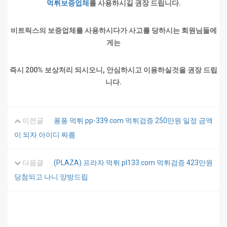
먹튀보증업체
를 사용하시길 권장 드립니다.
비트릭스의 보증업체를 사용하시다가 사고를 당하시는 회원님들에
게는
즉시 200% 보상처리 되시오니, 안심하시고 이용하실것을 권장 드립
니다.
이전글
퐁퐁 먹튀 pp-339.com 먹튀검증 250만원 일정 금액
이 되자 아이디 짜름
다음글
(PLAZA) 프라자 먹튀 pl133.com 먹튀검증 423만원
당첨되고 나니 양방드립