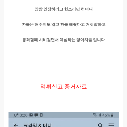
양방 인정하라고 헛소리만 하더니
환불은 해주지도 않고 환불 해줬다고 거짓말하고
통화할때 시비걸면서 욕설하는 양아치들 입니다
먹튀신고 증거자료