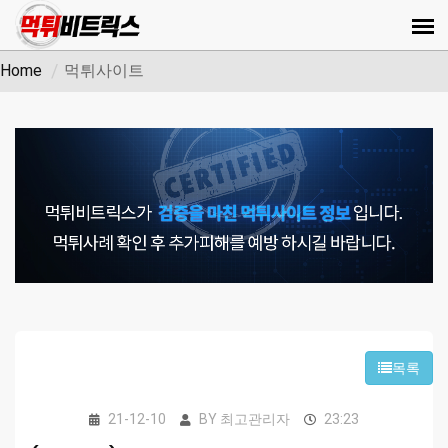
Home
먹튀사이트
목록
21-12-10
BY
최고관리자
23:23