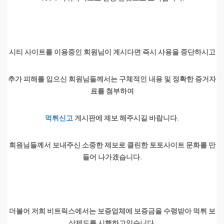
시티 사이트를 이용중인 회원님이 계시다면 즉시 사용을 중단하시고
추가 피해를 입으신 회원님들께서는 구체적인 내용 및 정확한 증거자
료를 첨부하여
먹튀신고
게시판에 제보 해주시길 바랍니다.
회원님들께서 보내주신 소중한 제보로 클린한 토토사이트 문화를 만
들어 나가겠습니다.
더불어 저희 비트릭스에서는 보증업체에 보증금을 수령받아 먹튀 보
상제도를 시행하고있습니다.