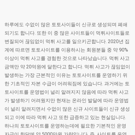
하루에도 수없이 많은 토토사이들이 신규로 생성되며 폐쇄
되기도 합니다. 또한 이 중 많은 사이트들이 먹튀사이트들로
변질되어 끊임없이 먹튀 사고를 일으키곤합니다. 2020년 집
계에 따르면 토토사이트를 이용하시는 회원분들 중 약 90%
이상이 먹튀 사고를 경험한 것으로 나타났습니다. 먹튀 사고
금액만 약 20억원에 달한다고 합니다. 먹튀 사고가 끊임없이
발생하는 가장 근본적인 이유는 토토사이트를 운영하기 위
한 기초적인 자본 수급이 어려워짐에 있습니다. 과거에는 토
토사이트를 운영법이 널리 알려지지 않음에 따라 먹튀 사고
가 발생하기 어려웠지만 현재는 온라인 발달에 따라 운영법
이 널리 알려지면서 수없이 많은 신규 사이트들이 신규 생성
되고 이에 따라 먹튀 사고 또한 급증하고 있는 현실입니다.
하나의 토토사이트를 운영하는데에 필요한 기본적인 운영
자금이 한달에 약 5000만원 가량입니다. 즉, 사이트를 운영