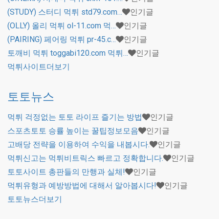
(STUDY) 스터디 먹튀 std79.com…
인기글
(OLLY) 올리 먹튀 ol-11.com 먹…
인기글
(PAIRING) 페어링 먹튀 pr-45.c…
인기글
토깨비 먹튀 toggabi120.com 먹튀…
인기글
먹튀사이트
더보기
토토뉴스
먹튀 걱정없는 토토 라이프 즐기는 방법
인기글
스포츠토토 승률 높이는 꿀팁정보모음
인기글
고배당 전략을 이용하여 수익을 내봅시다.
인기글
먹튀신고는 먹튀비트릭스 빠르고 정확합니다.
인기글
토토사이트 총판들의 만행과 실체!
인기글
먹튀유형과 예방방법에 대해서 알아봅시다!
인기글
토토뉴스
더보기