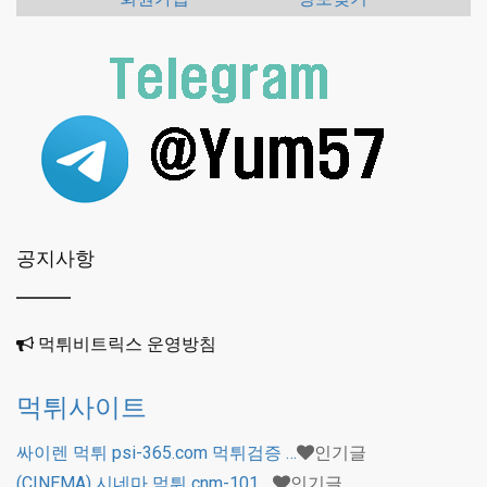
공지사항
먹튀비트릭스 운영방침
먹튀사이트
싸이렌 먹튀 psi-365.com 먹튀검증 …
인기글
(CINEMA) 시네마 먹튀 cnm-101.…
인기글