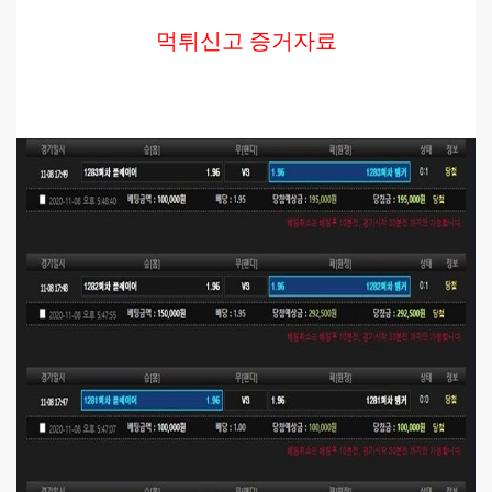
먹튀신고 증거자료