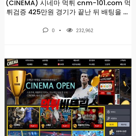
(CINEMA) 시네마 먹튀 cnm-101.com 먹
튀검증 425만원 경기가 끝난 뒤 배팅을 취
소
0
232,962