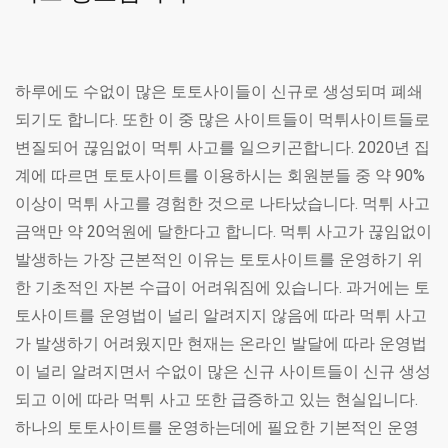
하루에도 수없이 많은 토토사이들이 신규로 생성되며 폐쇄
되기도 합니다. 또한 이 중 많은 사이트들이 먹튀사이트들로
변질되어 끊임없이 먹튀 사고를 일으키곤합니다. 2020년 집
계에 따르면 토토사이트를 이용하시는 회원분들 중 약 90%
이상이 먹튀 사고를 경험한 것으로 나타났습니다. 먹튀 사고
금액만 약 20억원에 달한다고 합니다. 먹튀 사고가 끊임없이
발생하는 가장 근본적인 이유는 토토사이트를 운영하기 위
한 기초적인 자본 수급이 어려워짐에 있습니다. 과거에는 토
토사이트를 운영법이 널리 알려지지 않음에 따라 먹튀 사고
가 발생하기 어려웠지만 현재는 온라인 발달에 따라 운영법
이 널리 알려지면서 수없이 많은 신규 사이트들이 신규 생성
되고 이에 따라 먹튀 사고 또한 급증하고 있는 현실입니다.
하나의 토토사이트를 운영하는데에 필요한 기본적인 운영