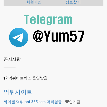
회원가입
정보찾기
공지사항
먹튀비트릭스 운영방침
먹튀사이트
싸이렌 먹튀 psi-365.com 먹튀검증 …
인기글