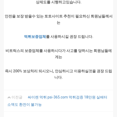
상제도를 시행하고있습니다.
안전을 보장 받을수 있는 토토사이트 추천이 필요하신 회원님들께서
는
먹튀보증업체
를 사용하시길 권장 드립니다.
비트릭스의 보증업체를 사용하시다가 사고를 당하시는 회원님들에
게는
즉시 200% 보상처리 되시오니, 안심하시고 이용하실것을 권장 드립
니다.
이전글
싸이렌 먹튀 psi-365.com 먹튀검증 18만원 실배터
소액도 환전이 불가능