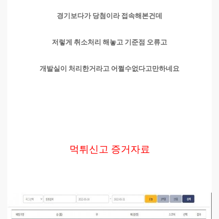
경기보다가 당첨이라 접속해본건데
저렇게 취소처리 해놓고 기준점 오류고
개발실이 처리한거라고 어쩔수없다고만하네요
먹튀신고 증거자료