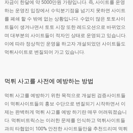
자금이 한달에 약 5000만원 가량입니다. 즉, 사이트를 운영
하는 운영진 입장에서 수익분기점을 넘기지 못하면 사이트
를 폐쇄 할 수 밖에 없는 상황입니다. 수없이 많은 토토사이
트들이 생겨나면서 토토 시장 또한 레드오션으로 바뀌었으
며 대부분의 사이트들이 적자인 상태로 운영되고 있습니다.
이에 따라 정상적인 운영을 하고자 개설되었던 사이트들도
먹튀사이트로 변질되어 가고 있습니다.
먹튀 사고를 사전에 예방하는 방법
먹튀 사고를 예방하기 위한 목적으로 개설된 검증사이트들
이 먹튀사이트들의 홍보 수단으로 변질되기 시작하면서 이
제는 완벽하게 먹튀 사고를 예방 하기란 매우 어려워졌습니
다. 먹튀비트릭스는 이러한 문제를 인식하고 먹튀사이트들
과의 타협없이 100% 안전한 사이트들만을 추천드리며 먹튀