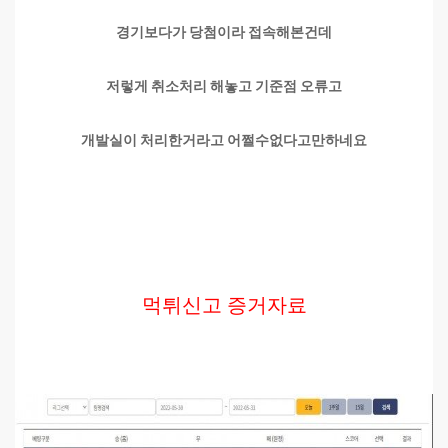
경기보다가 당첨이라 접속해본건데
저렇게 취소처리 해놓고 기준점 오류고
개발실이 처리한거라고 어쩔수없다고만하네요
먹튀신고 증거자료