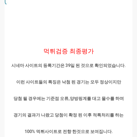
먹튀검증 최종평가
시네마 사이트의 등록기간은 39일 된 것으로 확인되었습니다.
이런 사이트들의 특징은 낙첨 된 경기는 모두 정상이지만
당첨 될 경우에는 기준점 오류,양방핑계를 대고 몰수를 하며
경기의 결과가 나왔고 당첨이 확정 된 이후 적특처리를 하는
100% 먹튀사이트로 전향 한것으로 보여집니다.