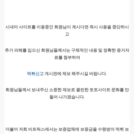
시네마 사이트를 이용중인 회원님이 계시다면 즉시 사용을 중단하시
고
추가 피해를 입으신 회원님들께서는 구체적인 내용 및 정확한 증거자
료를 첨부하여
먹튀신고
게시판에 제보 해주시길 바랍니다.
회원님들께서 보내주신 소중한 제보로 클린한 토토사이트 문화를 만
들어 나가겠습니다.
더불어 저희 비트릭스에서는 보증업체에 보증금을 수령받아 먹튀 보