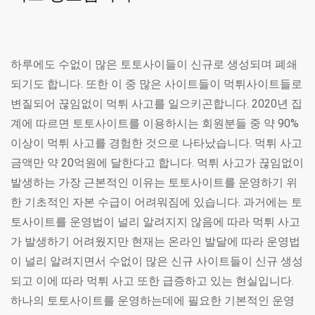
하루에도 수없이 많은 토토사이들이 신규로 생성되며 폐쇄
되기도 합니다. 또한 이 중 많은 사이트들이 먹튀사이트들로
변질되어 끊임없이 먹튀 사고를 일으키곤합니다. 2020년 집
계에 따르면 토토사이트를 이용하시는 회원분들 중 약 90%
이상이 먹튀 사고를 경험한 것으로 나타났습니다. 먹튀 사고
금액만 약 20억원에 달한다고 합니다. 먹튀 사고가 끊임없이
발생하는 가장 근본적인 이유는 토토사이트를 운영하기 위
한 기초적인 자본 수급이 어려워짐에 있습니다. 과거에는 토
토사이트를 운영법이 널리 알려지지 않음에 따라 먹튀 사고
가 발생하기 어려웠지만 현재는 온라인 발달에 따라 운영법
이 널리 알려지면서 수없이 많은 신규 사이트들이 신규 생성
되고 이에 따라 먹튀 사고 또한 급증하고 있는 현실입니다.
하나의 토토사이트를 운영하는데에 필요한 기본적인 운영