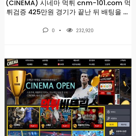
(CINEMA) 시네마 먹튀 cnm-101.com 먹
튀검증 425만원 경기가 끝난 뒤 배팅을 취
소
0
232,920