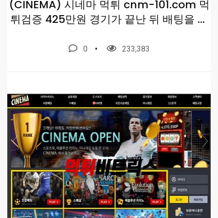
(CINEMA) 시네마 먹튀 cnm-101.com 먹
튀검증 425만원 경기가 끝난 뒤 배팅을 취
소
0
233,383