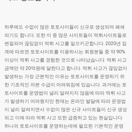
하루에도 수없이 많은 토토사이들이 신규로 생성되며 폐쇄
되기도 합니다. 또한 이 중 많은 사이트들이 먹튀사이트들로
변질되어 끊임없이 먹튀 사고를 일으키곤합니다. 2020년 집
계에 따르면 토토사이트를 이용하시는 회원분들 중 약 90%
이상이 먹튀 사고를 경험한 것으로 나타났습니다. 먹튀 사고
금액만 약 20억원에 달한다고 합니다. 먹튀 사고가 끊임없이
발생하는 가장 근본적인 이유는 토토사이트를 운영하기 위
한 기초적인 자본 수급이 어려워짐에 있습니다. 과거에는 토
토사이트를 운영법이 널리 알려지지 않음에 따라 먹튀 사고
가 발생하기 어려웠지만 현재는 온라인 발달에 따라 운영법
이 널리 알려지면서 수없이 많은 신규 사이트들이 신규 생성
되고 이에 따라 먹튀 사고 또한 급증하고 있는 현실입니다.
하나의 토토사이트를 운영하는데에 필요한 기본적인 운영