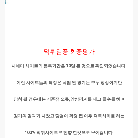
먹튀검증 최종평가
시네마 사이트의 등록기간은 39일 된 것으로 확인되었습니다.
이런 사이트들의 특징은 낙첨 된 경기는 모두 정상이지만
당첨 될 경우에는 기준점 오류,양방핑계를 대고 몰수를 하며
경기의 결과가 나왔고 당첨이 확정 된 이후 적특처리를 하는
100% 먹튀사이트로 전향 한것으로 보여집니다.