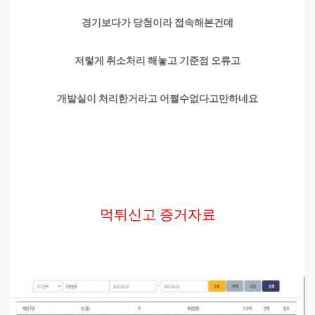
경기보다가 당첨이라 접속해본건데
저렇게 취소처리 해놓고 기준점 오류고
개발실이 처리한거라고 어쩔수없다고만하네요
먹튀신고 증거자료