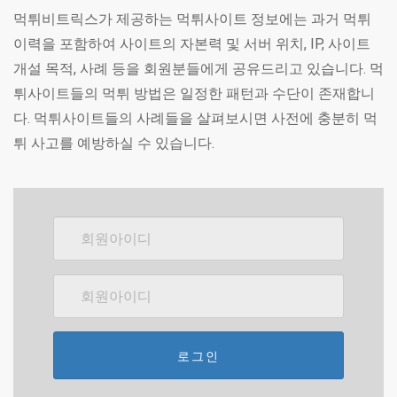
먹튀비트릭스가 제공하는 먹튀사이트 정보에는 과거 먹튀
이력을 포함하여 사이트의 자본력 및 서버 위치, IP, 사이트
개설 목적, 사례 등을 회원분들에게 공유드리고 있습니다. 먹
튀사이트들의 먹튀 방법은 일정한 패턴과 수단이 존재합니
다. 먹튀사이트들의 사례들을 살펴보시면 사전에 충분히 먹
튀 사고를 예방하실 수 있습니다.
로그인