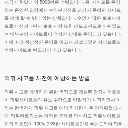
자금이 한달에 약 5000만원 가량입니다. 즉, 사이트를 운영
하는 운영진 입장에서 수익분기점을 넘기지 못하면 사이트
를 폐쇄 할 수 밖에 없는 상황입니다. 수없이 많은 토토사이
트들이 생겨나면서 토토 시장 또한 레드오션으로 바뀌었으
며 대부분의 사이트들이 적자인 상태로 운영되고 있습니다.
이에 따라 정상적인 운영을 하고자 개설되었던 사이트들도
먹튀사이트로 변질되어 가고 있습니다.
먹튀 사고를 사전에 예방하는 방법
먹튀 사고를 예방하기 위한 목적으로 개설된 검증사이트들
이 먹튀사이트들의 홍보 수단으로 변질되기 시작하면서 이
제는 완벽하게 먹튀 사고를 예방 하기란 매우 어려워졌습니
다. 먹튀비트릭스는 이러한 문제를 인식하고 먹튀사이트들
과의 타협없이 100% 안전한 사이트들만을 추천드리며 먹튀