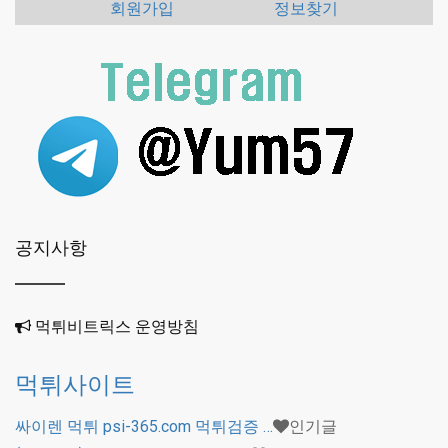
회원가입
정보찾기
공지사항
먹튀비트릭스 운영방침
먹튀사이트
싸이렌 먹튀 psi-365.com 먹튀검증 …
인기글