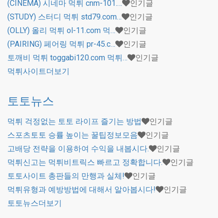
(CINEMA) 시네마 먹튀 cnm-101.…
인기글
(STUDY) 스터디 먹튀 std79.com…
인기글
(OLLY) 올리 먹튀 ol-11.com 먹…
인기글
(PAIRING) 페어링 먹튀 pr-45.c…
인기글
토깨비 먹튀 toggabi120.com 먹튀…
인기글
먹튀사이트
더보기
토토뉴스
먹튀 걱정없는 토토 라이프 즐기는 방법
인기글
스포츠토토 승률 높이는 꿀팁정보모음
인기글
고배당 전략을 이용하여 수익을 내봅시다.
인기글
먹튀신고는 먹튀비트릭스 빠르고 정확합니다.
인기글
토토사이트 총판들의 만행과 실체!
인기글
먹튀유형과 예방방법에 대해서 알아봅시다!
인기글
토토뉴스
더보기