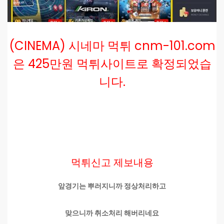
(CINEMA) 시네마 먹튀 cnm-101.com
은 425만원 먹튀사이트로 확정되었습
니다.
먹튀신고 제보내용
앞경기는 뿌러지니까 정상처리하고
맞으니까 취소처리 해버리네요