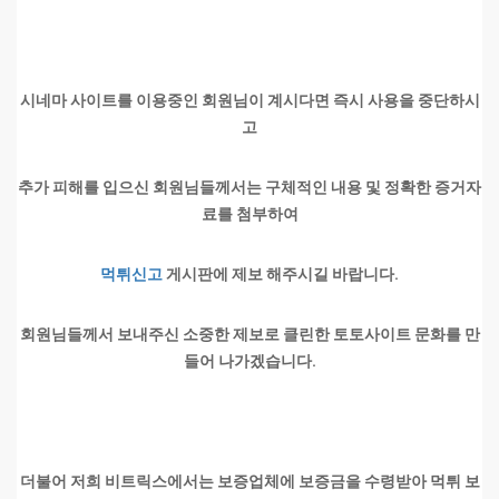
시네마 사이트를 이용중인 회원님이 계시다면 즉시 사용을 중단하시
고
추가 피해를 입으신 회원님들께서는 구체적인 내용 및 정확한 증거자
료를 첨부하여
먹튀신고
게시판에 제보 해주시길 바랍니다.
회원님들께서 보내주신 소중한 제보로 클린한 토토사이트 문화를 만
들어 나가겠습니다.
더불어 저희 비트릭스에서는 보증업체에 보증금을 수령받아 먹튀 보