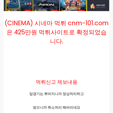
(CINEMA) 시네마 먹튀 cnm-101.com
은 425만원 먹튀사이트로 확정되었습
니다.
먹튀신고 제보내용
앞경기는 뿌러지니까 정상처리하고
맞으니까 취소처리 해버리네요