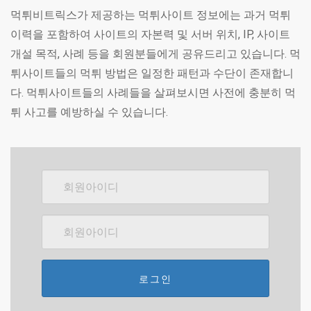
먹튀비트릭스가 제공하는 먹튀사이트 정보에는 과거 먹튀
이력을 포함하여 사이트의 자본력 및 서버 위치, IP, 사이트
개설 목적, 사례 등을 회원분들에게 공유드리고 있습니다. 먹
튀사이트들의 먹튀 방법은 일정한 패턴과 수단이 존재합니
다. 먹튀사이트들의 사례들을 살펴보시면 사전에 충분히 먹
튀 사고를 예방하실 수 있습니다.
로그인