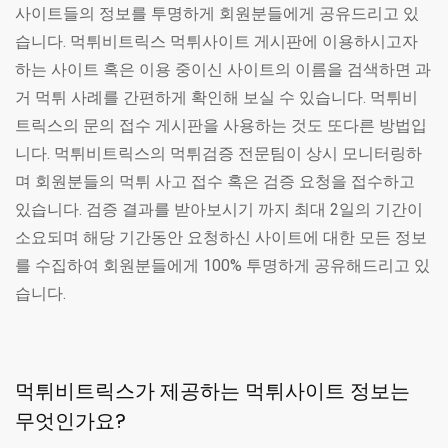
사이트들의 정보를 투명하게 회원분들에게 공유드리고 있
습니다. 먹튀비트릭스 먹튀사이트 게시판에 이용하시고자
하는 사이트 혹은 이용 중이신 사이트의 이름을 검색하면 과
거 먹튀 사례를 간편하게 확인해 보실 수 있습니다. 먹튀비
트릭스의 문의 접수 게시판을 사용하는 것도 또다른 방법입
니다. 먹튀비트릭스의 먹튀검증 전문팀이 상시 모니터링하
며 회원분들의 먹튀 사고 접수 혹은 검증 요청을 접수하고
있습니다. 검증 결과를 받아보시기 까지 최대 2일의 기간이
소요되며 해당 기간동안 요청하신 사이트에 대한 모든 정보
를 수집하여 회원분들에게 100% 투명하게 공유해드리고 있
습니다.
먹튀비트릭스가 제공하는 먹튀사이트 정보는
무엇인가요?