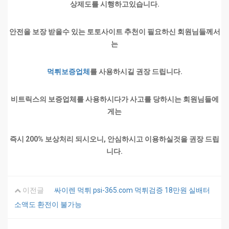
상제도를 시행하고있습니다.
안전을 보장 받을수 있는 토토사이트 추천이 필요하신 회원님들께서
는
먹튀보증업체
를 사용하시길 권장 드립니다.
비트릭스의 보증업체를 사용하시다가 사고를 당하시는 회원님들에
게는
즉시 200% 보상처리 되시오니, 안심하시고 이용하실것을 권장 드립
니다.
이전글
싸이렌 먹튀 psi-365.com 먹튀검증 18만원 실배터
소액도 환전이 불가능