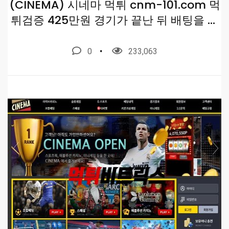
(CINEMA) 시네마 먹튀 cnm-101.com 먹
튀검증 425만원 경기가 끝난 뒤 배팅을 취
소
0
233,063