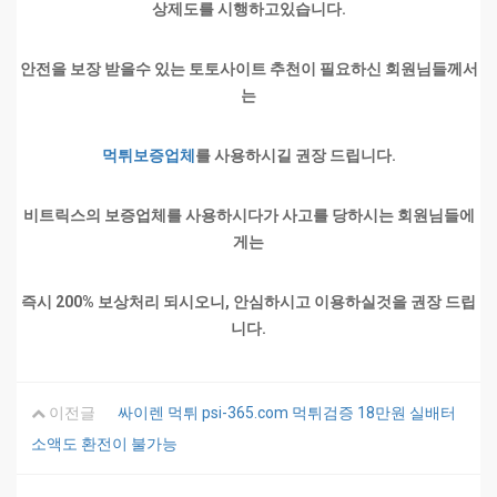
상제도를 시행하고있습니다.
안전을 보장 받을수 있는 토토사이트 추천이 필요하신 회원님들께서
는
먹튀보증업체
를 사용하시길 권장 드립니다.
비트릭스의 보증업체를 사용하시다가 사고를 당하시는 회원님들에
게는
즉시 200% 보상처리 되시오니, 안심하시고 이용하실것을 권장 드립
니다.
이전글
싸이렌 먹튀 psi-365.com 먹튀검증 18만원 실배터
소액도 환전이 불가능