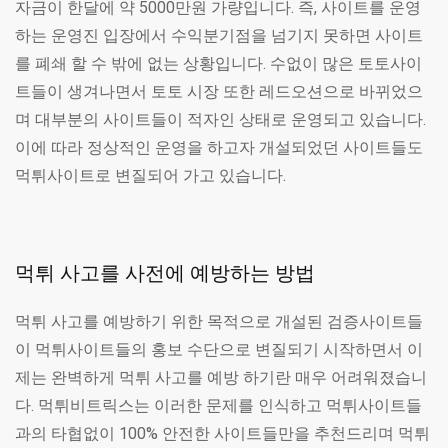
자금이 한달에 약 5000만원 가량입니다. 즉, 사이트를 운영
하는 운영진 입장에서 수익분기점을 넘기지 못하면 사이트
를 폐쇄 할 수 밖에 없는 상황입니다. 수없이 많은 토토사이
트들이 생겨나면서 토토 시장 또한 레드오션으로 바뀌었으
며 대부분의 사이트들이 적자인 상태로 운영되고 있습니다.
이에 따라 정상적인 운영을 하고자 개설되었던 사이트들도
먹튀사이트로 변질되어 가고 있습니다.
먹튀 사고를 사전에 예방하는 방법
먹튀 사고를 예방하기 위한 목적으로 개설된 검증사이트들
이 먹튀사이트들의 홍보 수단으로 변질되기 시작하면서 이
제는 완벽하게 먹튀 사고를 예방 하기란 매우 어려워졌습니
다. 먹튀비트릭스는 이러한 문제를 인식하고 먹튀사이트들
과의 타협없이 100% 안전한 사이트들만을 추천드리며 먹튀