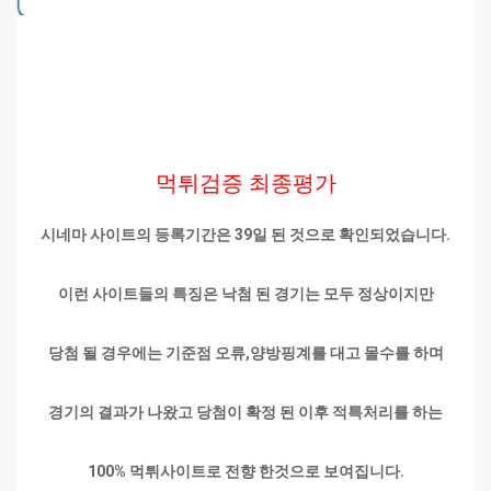
먹튀검증 최종평가
시네마 사이트의 등록기간은 39일 된 것으로 확인되었습니다.
이런 사이트들의 특징은 낙첨 된 경기는 모두 정상이지만
당첨 될 경우에는 기준점 오류,양방핑계를 대고 몰수를 하며
경기의 결과가 나왔고 당첨이 확정 된 이후 적특처리를 하는
100% 먹튀사이트로 전향 한것으로 보여집니다.