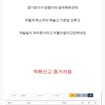
경기보다가 당첨이라 접속해본건데
저렇게 취소처리 해놓고 기준점 오류고
개발실이 처리한거라고 어쩔수없다고만하네요
먹튀신고 증거자료