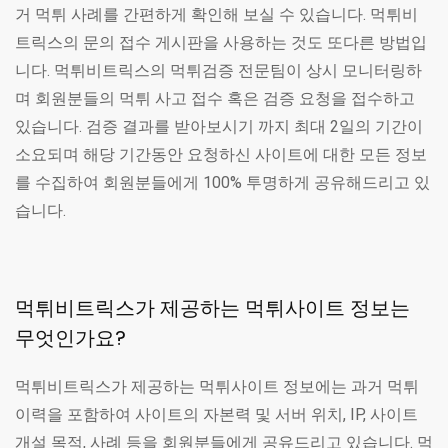
거 먹튀 사례를 간편하게 확인해 보실 수 있습니다. 먹튀비
트릭스의 문의 접수 게시판을 사용하는 것도 또다른 방법입
니다. 먹튀비트릭스의 먹튀검증 전문팀이 상시 모니터링하
며 회원분들의 먹튀 사고 접수 혹은 검증 요청을 접수하고
있습니다. 검증 결과를 받아보시기 까지 최대 2일의 기간이
소요되며 해당 기간동안 요청하신 사이트에 대한 모든 정보
를 수집하여 회원분들에게 100% 투명하게 공유해드리고 있
습니다.
먹튀비트릭스가 제공하는 먹튀사이트 정보는
무엇인가요?
먹튀비트릭스가 제공하는 먹튀사이트 정보에는 과거 먹튀
이력을 포함하여 사이트의 자본력 및 서버 위치, IP, 사이트
개설 목적, 사례 등을 회원분들에게 공유드리고 있습니다. 먹