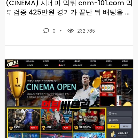
(CINEMA) 시네마 먹튀 cnm-101.com 먹
튀검증 425만원 경기가 끝난 뒤 배팅을 취
소
0
232,785