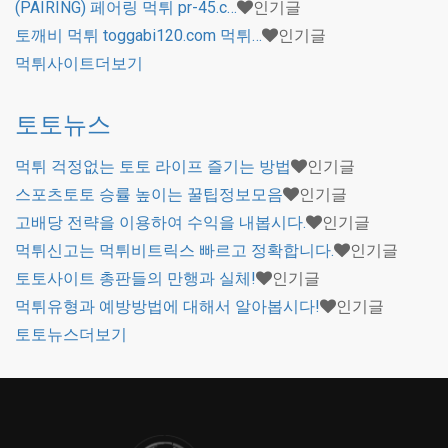
(PAIRING) 페어링 먹튀 pr-45.c…
인기글
토깨비 먹튀 toggabi120.com 먹튀…
인기글
먹튀사이트
더보기
토토뉴스
먹튀 걱정없는 토토 라이프 즐기는 방법
인기글
스포츠토토 승률 높이는 꿀팁정보모음
인기글
고배당 전략을 이용하여 수익을 내봅시다.
인기글
먹튀신고는 먹튀비트릭스 빠르고 정확합니다.
인기글
토토사이트 총판들의 만행과 실체!
인기글
먹튀유형과 예방방법에 대해서 알아봅시다!
인기글
토토뉴스
더보기