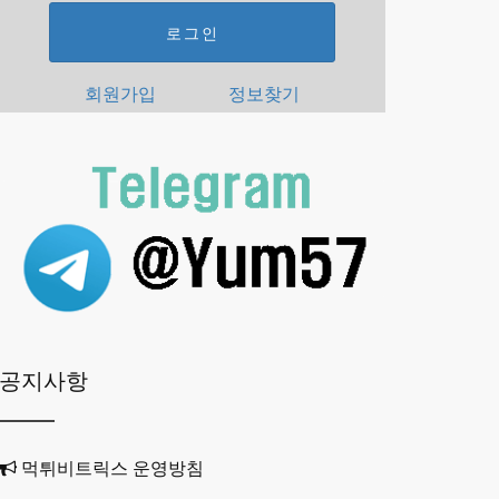
로그인
회원가입
정보찾기
공지사항
먹튀비트릭스 운영방침