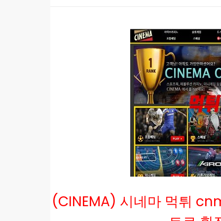
(CINEMA) 시네마 먹튀 cn