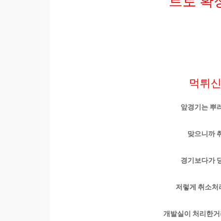
트로 확
먹튀신
앞경기는 뿌
맞으니까 
경기보다가 
저렇게 취소처
개발실이 처리한거