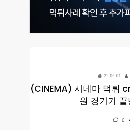
22-06-01
(CINEMA) 시네마 먹튀 c
원 경기가 끝
0