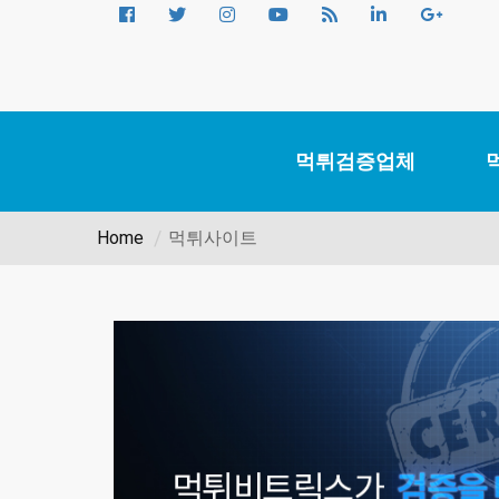
먹튀검증업체
Home
먹튀사이트