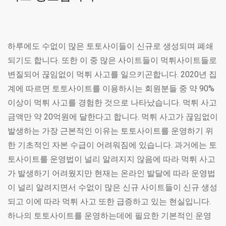
하루에도 수없이 많은 토토사이들이 신규로 생성되며 폐쇄
되기도 합니다. 또한 이 중 많은 사이트들이 먹튀사이트들로
변질되어 끊임없이 먹튀 사고를 일으키곤합니다. 2020년 집
계에 따르면 토토사이트를 이용하시는 회원분들 중 약 90%
이상이 먹튀 사고를 경험한 것으로 나타났습니다. 먹튀 사고
금액만 약 20억원에 달한다고 합니다. 먹튀 사고가 끊임없이
발생하는 가장 근본적인 이유는 토토사이트를 운영하기 위
한 기초적인 자본 수급이 어려워짐에 있습니다. 과거에는 토
토사이트를 운영법이 널리 알려지지 않음에 따라 먹튀 사고
가 발생하기 어려웠지만 현재는 온라인 발달에 따라 운영법
이 널리 알려지면서 수없이 많은 신규 사이트들이 신규 생성
되고 이에 따라 먹튀 사고 또한 급증하고 있는 현실입니다.
하나의 토토사이트를 운영하는데에 필요한 기본적인 운영