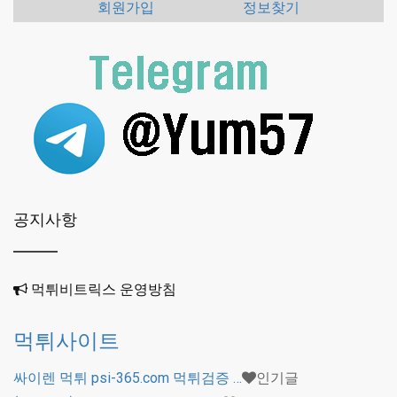
회원가입
정보찾기
공지사항
먹튀비트릭스 운영방침
먹튀사이트
싸이렌 먹튀 psi-365.com 먹튀검증 …
인기글