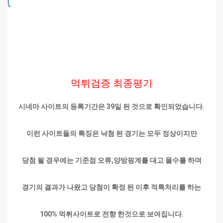
먹튀검증 최종평가
시네마 사이트의 등록기간은 39일 된 것으로 확인되었습니다.
이런 사이트들의 특징은 낙첨 된 경기는 모두 정상이지만
당첨 될 경우에는 기준점 오류,양방핑계를 대고 몰수를 하며
경기의 결과가 나왔고 당첨이 확정 된 이후 적특처리를 하는
100% 먹튀사이트로 전향 한것으로 보여집니다.