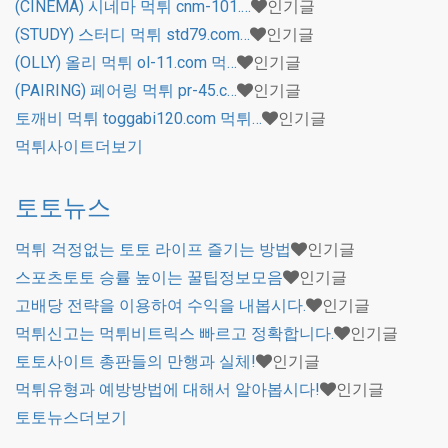
(CINEMA) 시네마 먹튀 cnm-101.…
인기글
(STUDY) 스터디 먹튀 std79.com…
인기글
(OLLY) 올리 먹튀 ol-11.com 먹…
인기글
(PAIRING) 페어링 먹튀 pr-45.c…
인기글
토깨비 먹튀 toggabi120.com 먹튀…
인기글
먹튀사이트
더보기
토토뉴스
먹튀 걱정없는 토토 라이프 즐기는 방법
인기글
스포츠토토 승률 높이는 꿀팁정보모음
인기글
고배당 전략을 이용하여 수익을 내봅시다.
인기글
먹튀신고는 먹튀비트릭스 빠르고 정확합니다.
인기글
토토사이트 총판들의 만행과 실체!
인기글
먹튀유형과 예방방법에 대해서 알아봅시다!
인기글
토토뉴스
더보기