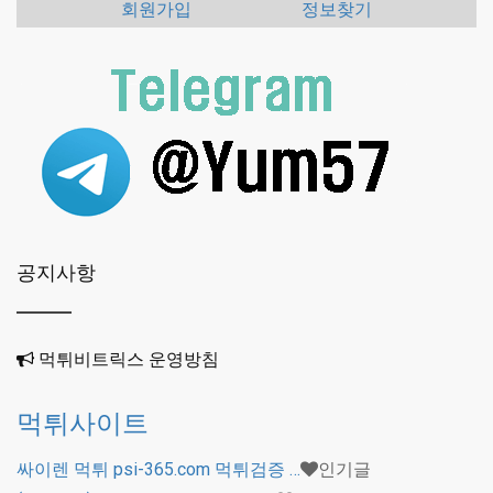
회원가입
정보찾기
공지사항
먹튀비트릭스 운영방침
먹튀사이트
싸이렌 먹튀 psi-365.com 먹튀검증 …
인기글