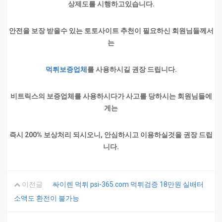
상제도를 시행하고있습니다.
안전을 보장 받을수 있는 토토사이트 추천이 필요하신 회원님들께서
는
먹튀보증업체
를 사용하시길 권장 드립니다.
비트릭스의 보증업체를 사용하시다가 사고를 당하시는 회원님들에
게는
즉시 200% 보상처리 되시오니, 안심하시고 이용하실것을 권장 드립
니다.
이전글
싸이렌 먹튀 psi-365.com 먹튀검증 18만원 실배터
소액도 환전이 불가능