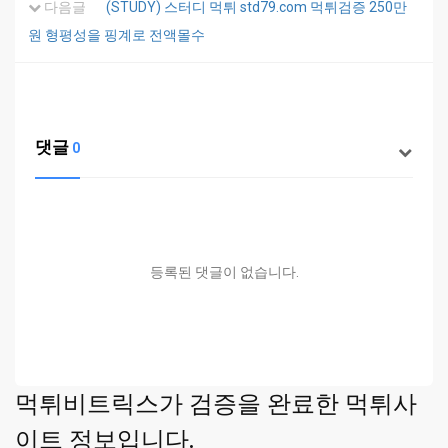
다음글
(STUDY) 스터디 먹튀 std79.com 먹튀검증 250만
원 형평성을 핑계로 전액몰수
댓글
0
등록된 댓글이 없습니다.
먹튀비트릭스가 검증을 완료한 먹튀사
이트 정보입니다.