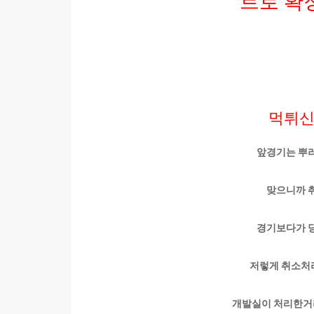
트로 확
먹튀신
앞경기는 뿌
맞으니까 
경기보다가 
저렇게 취소처
개발실이 처리한거