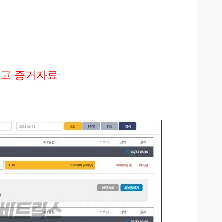
고 증거자료