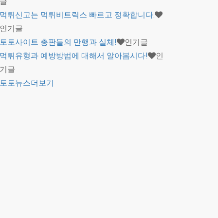
글
먹튀신고는 먹튀비트릭스 빠르고 정확합니다.
인기글
토토사이트 총판들의 만행과 실체!
인기글
먹튀유형과 예방방법에 대해서 알아봅시다!
인
기글
토토뉴스
더보기