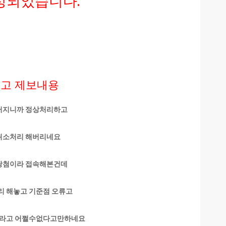
정되었습니다.
고 제보내용
러지니까 정상처리하고
취소처리 해버리네요
당첨이라 접속해본건데
리 해놓고 기준점 오류고
라고 어쩔수없다고만하네요