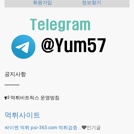
회원가입
정보찾기
공지사항
먹튀비트릭스 운영방침
먹튀사이트
싸이렌 먹튀 psi-365.com 먹튀검증 …
인기글