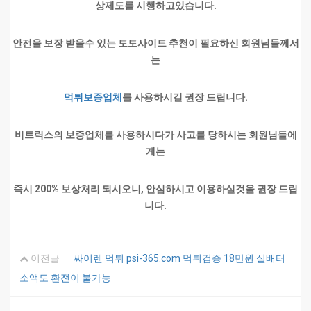
상제도를 시행하고있습니다.
안전을 보장 받을수 있는 토토사이트 추천이 필요하신 회원님들께서
는
먹튀보증업체
를 사용하시길 권장 드립니다.
비트릭스의 보증업체를 사용하시다가 사고를 당하시는 회원님들에
게는
즉시 200% 보상처리 되시오니, 안심하시고 이용하실것을 권장 드립
니다.
이전글
싸이렌 먹튀 psi-365.com 먹튀검증 18만원 실배터
소액도 환전이 불가능