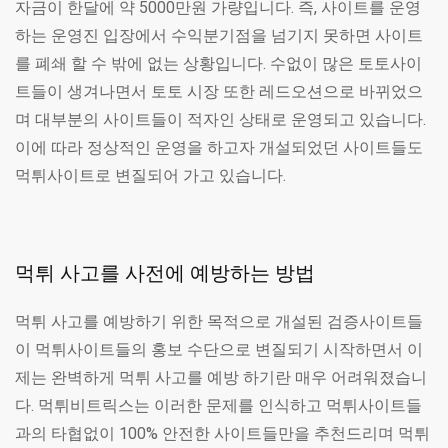
자금이 한달에 약 5000만원 가량입니다. 즉, 사이트를 운영
하는 운영진 입장에서 수익분기점을 넘기지 못하면 사이트
를 폐쇄 할 수 밖에 없는 상황입니다. 수없이 많은 토토사이
트들이 생겨나면서 토토 시장 또한 레드오션으로 바뀌었으
며 대부분의 사이트들이 적자인 상태로 운영되고 있습니다.
이에 따라 정상적인 운영을 하고자 개설되었던 사이트들도
먹튀사이트로 변질되어 가고 있습니다.
먹튀 사고를 사전에 예방하는 방법
먹튀 사고를 예방하기 위한 목적으로 개설된 검증사이트들
이 먹튀사이트들의 홍보 수단으로 변질되기 시작하면서 이
제는 완벽하게 먹튀 사고를 예방 하기란 매우 어려워졌습니
다. 먹튀비트릭스는 이러한 문제를 인식하고 먹튀사이트들
과의 타협없이 100% 안전한 사이트들만을 추천드리며 먹튀