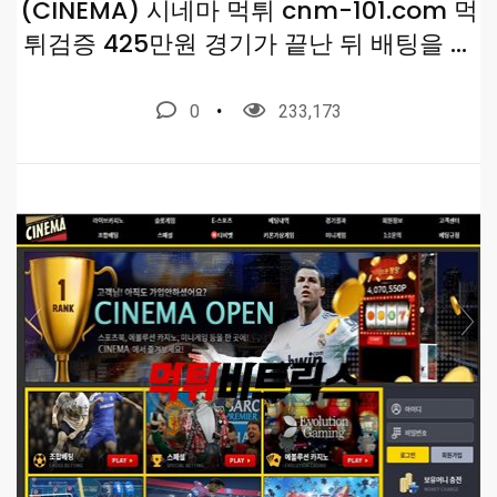
(CINEMA) 시네마 먹튀 cnm-101.com 먹
튀검증 425만원 경기가 끝난 뒤 배팅을 취
소
0
233,173