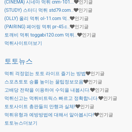
(CINEMA) 시네마 먹튀 cnm-101.…
인기글
(STUDY) 스터디 먹튀 std79.com…
인기글
(OLLY) 올리 먹튀 ol-11.com 먹…
인기글
(PAIRING) 페어링 먹튀 pr-45.c…
인기글
토깨비 먹튀 toggabi120.com 먹튀…
인기글
먹튀사이트
더보기
토토뉴스
먹튀 걱정없는 토토 라이프 즐기는 방법
인기글
스포츠토토 승률 높이는 꿀팁정보모음
인기글
고배당 전략을 이용하여 수익을 내봅시다.
인기글
먹튀신고는 먹튀비트릭스 빠르고 정확합니다.
인기글
토토사이트 총판들의 만행과 실체!
인기글
먹튀유형과 예방방법에 대해서 알아봅시다!
인기글
토토뉴스
더보기