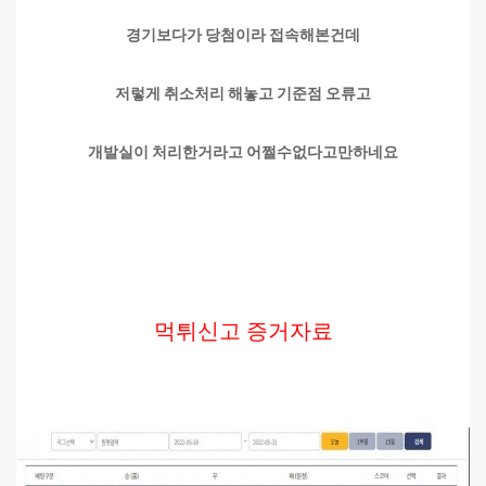
경기보다가 당첨이라 접속해본건데
저렇게 취소처리 해놓고 기준점 오류고
개발실이 처리한거라고 어쩔수없다고만하네요
먹튀신고 증거자료