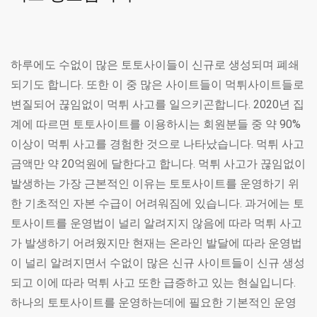
하루에도 수없이 많은 토토사이들이 신규로 생성되며 폐쇄
되기도 합니다. 또한 이 중 많은 사이트들이 먹튀사이트들로
변질되어 끊임없이 먹튀 사고를 일으키곤합니다. 2020년 집
계에 따르면 토토사이트를 이용하시는 회원분들 중 약 90%
이상이 먹튀 사고를 경험한 것으로 나타났습니다. 먹튀 사고
금액만 약 20억원에 달한다고 합니다. 먹튀 사고가 끊임없이
발생하는 가장 근본적인 이유는 토토사이트를 운영하기 위
한 기초적인 자본 수급이 어려워짐에 있습니다. 과거에는 토
토사이트를 운영법이 널리 알려지지 않음에 따라 먹튀 사고
가 발생하기 어려웠지만 현재는 온라인 발달에 따라 운영법
이 널리 알려지면서 수없이 많은 신규 사이트들이 신규 생성
되고 이에 따라 먹튀 사고 또한 급증하고 있는 현실입니다.
하나의 토토사이트를 운영하는데에 필요한 기본적인 운영