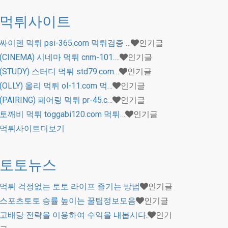
먹튀사이트
싸이렌 먹튀 psi-365.com 먹튀검증 …
인기글
(CINEMA) 시네마 먹튀 cnm-101.…
인기글
(STUDY) 스터디 먹튀 std79.com…
인기글
(OLLY) 올리 먹튀 ol-11.com 먹…
인기글
(PAIRING) 페어링 먹튀 pr-45.c…
인기글
토깨비 먹튀 toggabi120.com 먹튀…
인기글
먹튀사이트
더보기
토토뉴스
먹튀 걱정없는 토토 라이프 즐기는 방법
인기글
스포츠토토 승률 높이는 꿀팁정보모음
인기글
고배당 전략을 이용하여 수익을 내봅시다.
인기