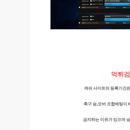
먹튀검
캐쉬 사이트의 등록기간은 
축구 승,오버 조합배팅이
금지하는 이유가 있으며 승