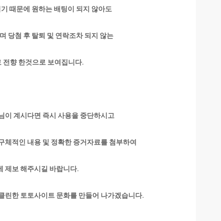
기 때문에 원하는 배팅이 되지 않아도
 당첨 후 탈퇴 및 연락조차 되지 않는
로 전향 한것으로 보여집니다.
님이 계시다면 즉시 사용을 중단하시고
구체적인 내용 및 정확한 증거자료를 첨부하여
 제보 해주시길 바랍니다.
클린한 토토사이트 문화를 만들어 나가겠습니다.