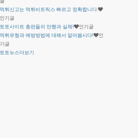
글
먹튀신고는 먹튀비트릭스 빠르고 정확합니다.
인기글
토토사이트 총판들의 만행과 실체!
인기글
먹튀유형과 예방방법에 대해서 알아봅시다!
인
기글
토토뉴스
더보기