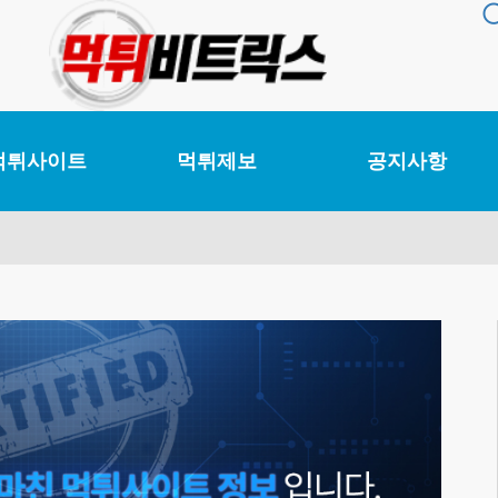
먹튀사이트
먹튀제보
공지사항