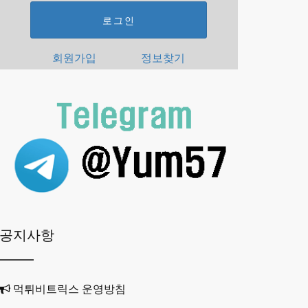
로그인
회원가입
정보찾기
공지사항
먹튀비트릭스 운영방침