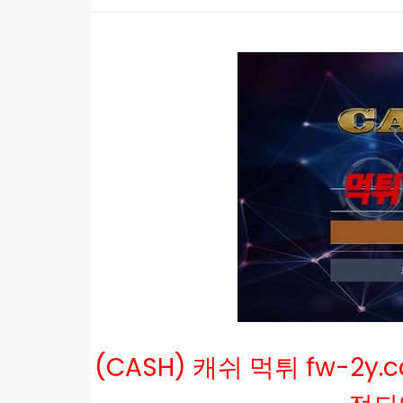
(CASH) 캐쉬 먹튀 fw-2