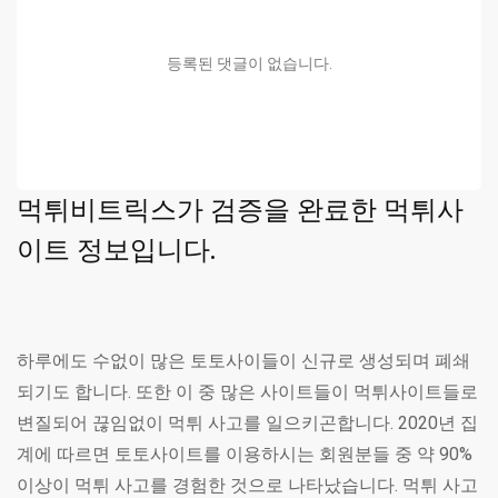
등록된 댓글이 없습니다.
먹튀비트릭스가 검증을 완료한 먹튀사
이트 정보입니다.
하루에도 수없이 많은 토토사이들이 신규로 생성되며 폐쇄
되기도 합니다. 또한 이 중 많은 사이트들이 먹튀사이트들로
변질되어 끊임없이 먹튀 사고를 일으키곤합니다. 2020년 집
계에 따르면 토토사이트를 이용하시는 회원분들 중 약 90%
이상이 먹튀 사고를 경험한 것으로 나타났습니다. 먹튀 사고