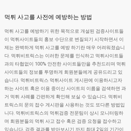
먹튀 사고를 사전에 예방하는 방법
먹튀 사고를 예방하기 위한 목적으로 개설된 검증사이트들
이 먹튀사이트들의 홍보 수단으로 변질되기 시작하면서 이
제는 완벽하게 먹튀 사고를 예방 하기란 매우 어려워졌습니
다. 먹튀비트릭스는 이러한 문제를 인식하고 먹튀사이트들
과의 타협없이 100% 안전한 사이트들만을 추천드리며 먹튀
사이트들의 정보를 투명하게 회원분들에게 공유드리고 있
습니다. 먹튀비트릭스 먹튀사이트 게시판에 이용하시고자
하는 사이트 혹은 이용 중이신 사이트의 이름을 검색하면 과
거 먹튀 사례를 간편하게 확인해 보실 수 있습니다. 먹튀비
트릭스의 문의 접수 게시판을 사용하는 것도 또다른 방법입
니다. 먹튀비트릭스의 먹튀검증 전문팀이 상시 모니터링하
며 회원분들의 먹튀 사고 접수 혹은 검증 요청을 접수하고
있습니다. 검증 결과를 받아보시기 까지 최대 2일의 기간이