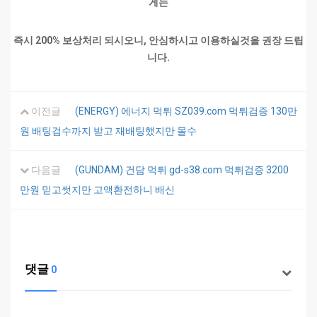
게는
즉시 200% 보상처리 되시오니, 안심하시고 이용하실것을 권장 드립
니다.
이전글
(ENERGY) 에너지 먹튀 SZ039.com 먹튀검증 130만
원 배팅검수까지 받고 재배팅했지만 몰수
다음글
(GUNDAM) 건담 먹튀 gd-s38.com 먹튀검증 3200
만원 믿고썻지만 고액환전하니 배신
댓글
0