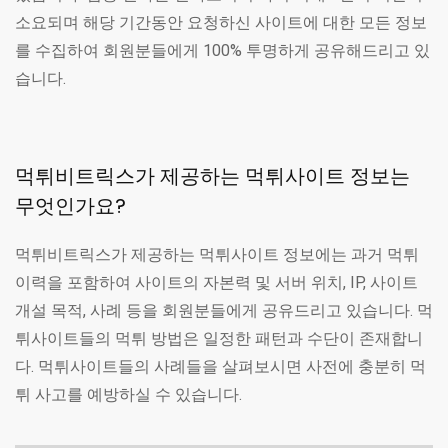
소요되며 해당 기간동안 요청하신 사이트에 대한 모든 정보
를 수집하여 회원분들에게 100% 투명하게 공유해드리고 있
습니다.
먹튀비트릭스가 제공하는 먹튀사이트 정보는
무엇인가요?
먹튀비트릭스가 제공하는 먹튀사이트 정보에는 과거 먹튀
이력을 포함하여 사이트의 자본력 및 서버 위치, IP, 사이트
개설 목적, 사례 등을 회원분들에게 공유드리고 있습니다. 먹
튀사이트들의 먹튀 방법은 일정한 패턴과 수단이 존재합니
다. 먹튀사이트들의 사례들을 살펴보시면 사전에 충분히 먹
튀 사고를 예방하실 수 있습니다.