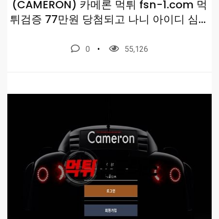
(CAMERON) 카메론 먹튀 fsn-1.com 먹
튀검증 77만원 당첨되고 나니 아이디 심사
중으로 변경
0
55,126