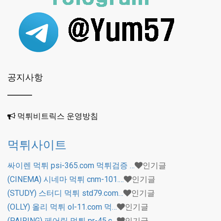
공지사항
먹튀비트릭스 운영방침
먹튀사이트
싸이렌 먹튀 psi-365.com 먹튀검증 …
인기글
(CINEMA) 시네마 먹튀 cnm-101.…
인기글
(STUDY) 스터디 먹튀 std79.com…
인기글
(OLLY) 올리 먹튀 ol-11.com 먹…
인기글
(PAIRING) 페어링 먹튀 pr-45.c…
인기글