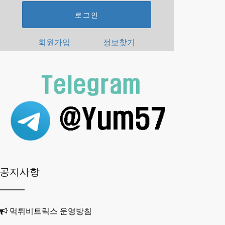
로그인
회원가입
정보찾기
공지사항
먹튀비트릭스 운영방침