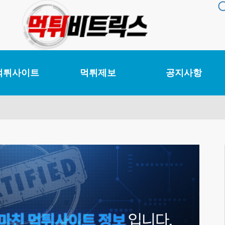
먹튀사이트
먹튀제보
공지사항