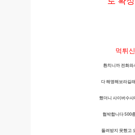
로 확
먹튀신
환치니까 전화와
다 해명해보라길래
했더니 사이버수사
협박합니다 500
돌려받지 못했고