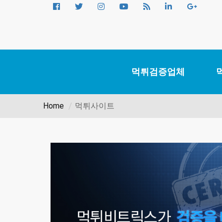
먹튀검증업체
Home
먹튀사이트