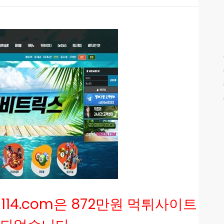
i-114.com은 872만원 먹튀사이트