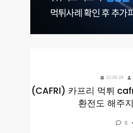
22-05-24
(CAFRI) 카프리 먹튀 caf
환전도 해주지
0