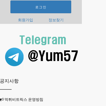
로그인
회원가입
정보찾기
공지사항
먹튀비트릭스 운영방침