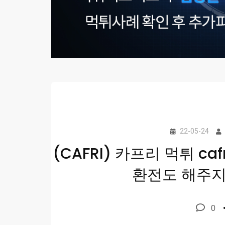
22-05-24
(CAFRI) 카프리 먹튀 caf
환전도 해주지
0