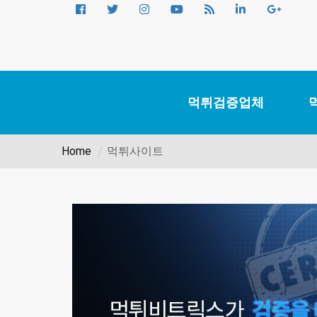
먹튀검증업체
Home
먹튀사이트