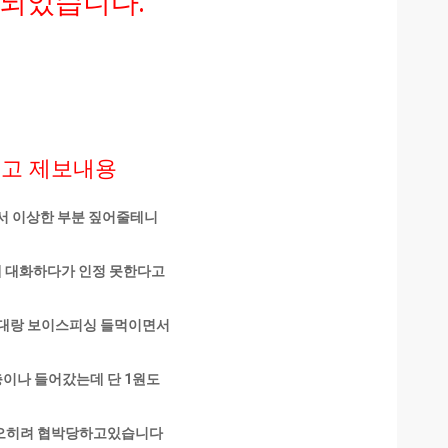
정되었습니다.
고 제보내용
서 이상한 부분 짚어줄테니
 대화하다가 인정 못한다고
대랑 보이스피싱 들먹이면서
충이나 들어갔는데 단 1원도
 오히려 협박당하고있습니다