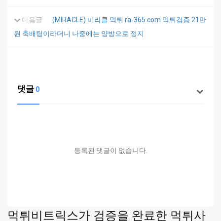
다음글
(MIRACLE) 미라클 먹튀 ra-365.com 먹튀검증 21만
원 축배팅이라더니 나중에는 양방으로 정지
댓글
0
등록된 댓글이 없습니다.
먹튀비트릭스가 검증을 완료한 먹튀사