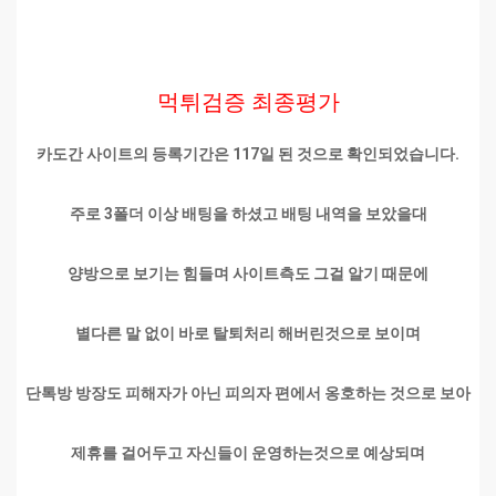
먹튀검증 최종평가
카도간 사이트의 등록기간은 117일 된 것으로 확인되었습니다.
주로 3폴더 이상 배팅을 하셨고 배팅 내역을 보았을대
양방으로 보기는 힘들며 사이트측도 그걸 알기 때문에
별다른 말 없이 바로 탈퇴처리 해버린것으로 보이며
단톡방 방장도 피해자가 아닌 피의자 편에서 옹호하는 것으로 보아
제휴를 걸어두고 자신들이 운영하는것으로 예상되며