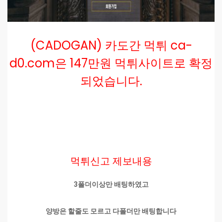
(CADOGAN) 카도간 먹튀 ca-
d0.com은 147만원 먹튀사이트로 확정
되었습니다.
먹튀신고 제보내용
3폴더이상만 배팅하였고
양방은 할줄도 모르고 다폴더만 배팅합니다