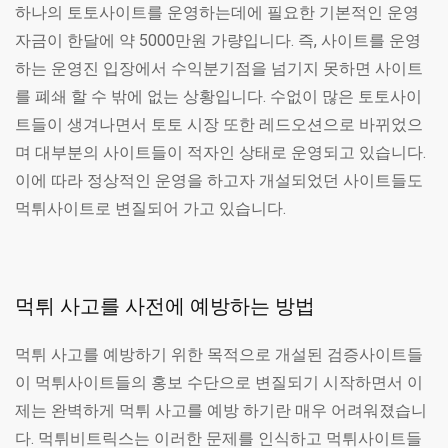
하나의 토토사이트를 운영하는데에 필요한 기본적인 운영
자금이 한달에 약 5000만원 가량입니다. 즉, 사이트를 운영
하는 운영진 입장에서 수익분기점을 넘기지 못하면 사이트
를 폐쇄 할 수 밖에 없는 상황입니다. 수없이 많은 토토사이
트들이 생겨나면서 토토 시장 또한 레드오션으로 바뀌었으
며 대부분의 사이트들이 적자인 상태로 운영되고 있습니다.
이에 따라 정상적인 운영을 하고자 개설되었던 사이트들도
먹튀사이트로 변질되어 가고 있습니다.
먹튀 사고를 사전에 예방하는 방법
먹튀 사고를 예방하기 위한 목적으로 개설된 검증사이트들
이 먹튀사이트들의 홍보 수단으로 변질되기 시작하면서 이
제는 완벽하게 먹튀 사고를 예방 하기란 매우 어려워졌습니
다. 먹튀비트릭스는 이러한 문제를 인식하고 먹튀사이트들