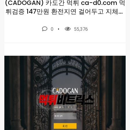
(CADOGAN) 카도간 먹튀 ca-d0.com 먹
튀검증 147만원 환전지연 걸어두고 지체하
다 탈퇴시킴
0
55,376