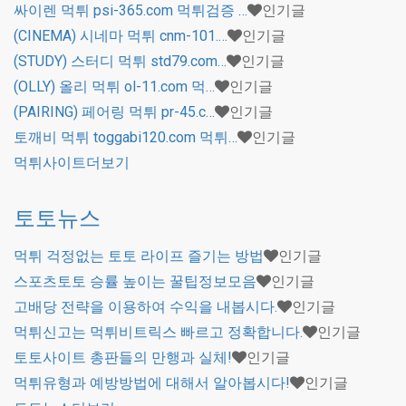
싸이렌 먹튀 psi-365.com 먹튀검증 …
인기글
(CINEMA) 시네마 먹튀 cnm-101.…
인기글
(STUDY) 스터디 먹튀 std79.com…
인기글
(OLLY) 올리 먹튀 ol-11.com 먹…
인기글
(PAIRING) 페어링 먹튀 pr-45.c…
인기글
토깨비 먹튀 toggabi120.com 먹튀…
인기글
먹튀사이트
더보기
토토뉴스
먹튀 걱정없는 토토 라이프 즐기는 방법
인기글
스포츠토토 승률 높이는 꿀팁정보모음
인기글
고배당 전략을 이용하여 수익을 내봅시다.
인기글
먹튀신고는 먹튀비트릭스 빠르고 정확합니다.
인기글
토토사이트 총판들의 만행과 실체!
인기글
먹튀유형과 예방방법에 대해서 알아봅시다!
인기글