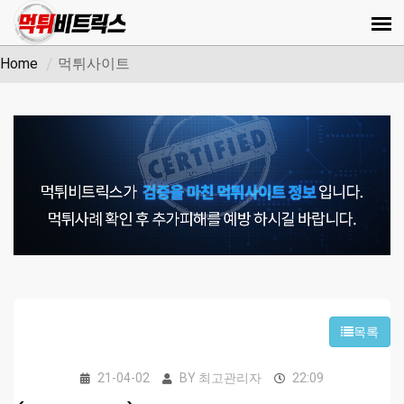
Home
먹튀사이트
목록
21-04-02
BY
최고관리자
22:09