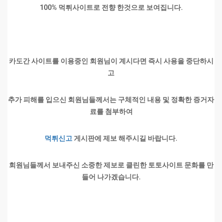
100% 먹튀사이트로 전향 한것으로 보여집니다.
카도간 사이트를 이용중인 회원님이 계시다면 즉시 사용을 중단하시
고
추가 피해를 입으신 회원님들께서는 구체적인 내용 및 정확한 증거자
료를 첨부하여
먹튀신고
게시판에 제보 해주시길 바랍니다.
회원님들께서 보내주신 소중한 제보로 클린한 토토사이트 문화를 만
들어 나가겠습니다.