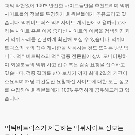
과의 타협없이 100% 안전한 사이트들만을 추천드리며 먹튀
사이트들의 정보를 투명하게 회원분들에게 공유드리고 있
습니다. 먹튀비트릭스 먹튀사이트 게시판에 이용하시고자
하는 사이트 혹은 이용 중이신 사이트의 이름을 검색하면 과
거 먹튀 사례를 간편하게 확인해 보실 수 있습니다. 먹튀비
트릭스의 문의 접수 게시판을 사용하는 것도 또다른 방법입
니다. 먹튀비트릭스의 먹튀검증 전문팀이 상시 모니터링하
며 회원분들의 먹튀 사고 접수 혹은 검증 요청을 접수하고
있습니다. 검증 결과를 받아보시기 까지 최대 2일의 기간이
소요되며 해당 기간동안 요청하신 사이트에 대한 모든 정보
를 수집하여 회원분들에게 100% 투명하게 공유해드리고 있
습니다.
먹튀비트릭스가 제공하는 먹튀사이트 정보는