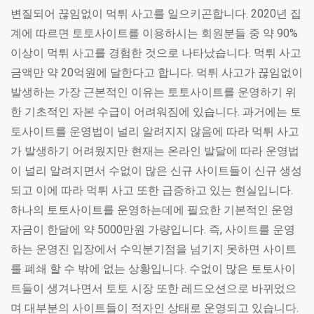
변질되어 끊임없이 먹튀 사고를 일으키곤합니다. 2020년 집
계에 따르면 토토사이트를 이용하시는 회원분들 중 약 90%
이상이 먹튀 사고를 경험한 것으로 나타났습니다. 먹튀 사고
금액만 약 20억원에 달한다고 합니다. 먹튀 사고가 끊임없이
발생하는 가장 근본적인 이유는 토토사이트를 운영하기 위
한 기초적인 자본 수급이 어려워짐에 있습니다. 과거에는 토
토사이트를 운영법이 널리 알려지지 않음에 따라 먹튀 사고
가 발생하기 어려웠지만 현재는 온라인 발달에 따라 운영법
이 널리 알려지면서 수없이 많은 신규 사이트들이 신규 생성
되고 이에 따라 먹튀 사고 또한 급증하고 있는 현실입니다.
하나의 토토사이트를 운영하는데에 필요한 기본적인 운영
자금이 한달에 약 5000만원 가량입니다. 즉, 사이트를 운영
하는 운영진 입장에서 수익분기점을 넘기지 못하면 사이트
를 폐쇄 할 수 밖에 없는 상황입니다. 수없이 많은 토토사이
트들이 생겨나면서 토토 시장 또한 레드오션으로 바뀌었으
며 대부분의 사이트들이 적자인 상태로 운영되고 있습니다.