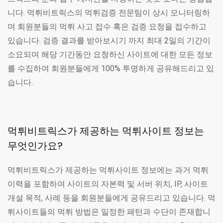
니다. 먹튀비트릭스의 먹튀검증 전문팀이 상시 모니터링하
며 회원분들의 먹튀 사고 접수 혹은 검증 요청을 접수하고
있습니다. 검증 결과를 받아보시기 까지 최대 2일의 기간이
소요되며 해당 기간동안 요청하신 사이트에 대한 모든 정보
를 수집하여 회원분들에게 100% 투명하게 공유해드리고 있
습니다.
먹튀비트릭스가 제공하는 먹튀사이트 정보는
무엇인가요?
먹튀비트릭스가 제공하는 먹튀사이트 정보에는 과거 먹튀
이력을 포함하여 사이트의 자본력 및 서버 위치, IP, 사이트
개설 목적, 사례 등을 회원분들에게 공유드리고 있습니다. 먹
튀사이트들의 먹튀 방법은 일정한 패턴과 수단이 존재합니