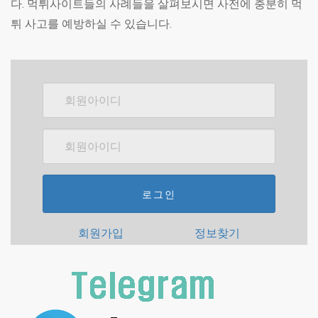
다. 먹튀사이트들의 사례들을 살펴보시면 사전에 충분히 먹
튀 사고를 예방하실 수 있습니다.
로그인
회원가입
정보찾기