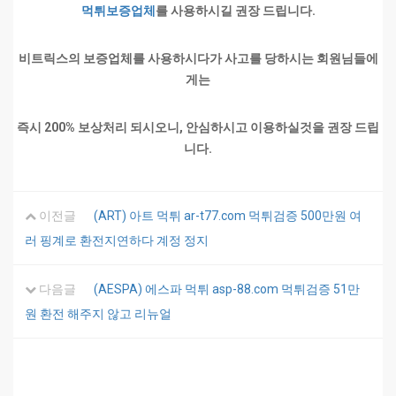
먹튀보증업체
를 사용하시길 권장 드립니다.
비트릭스의 보증업체를 사용하시다가 사고를 당하시는 회원님들에
게는
즉시 200% 보상처리 되시오니, 안심하시고 이용하실것을 권장 드립
니다.
이전글
(ART) 아트 먹튀 ar-t77.com 먹튀검증 500만원 여
러 핑계로 환전지연하다 계정 정지
다음글
(AESPA) 에스파 먹튀 asp-88.com 먹튀검증 51만
원 환전 해주지 않고 리뉴얼