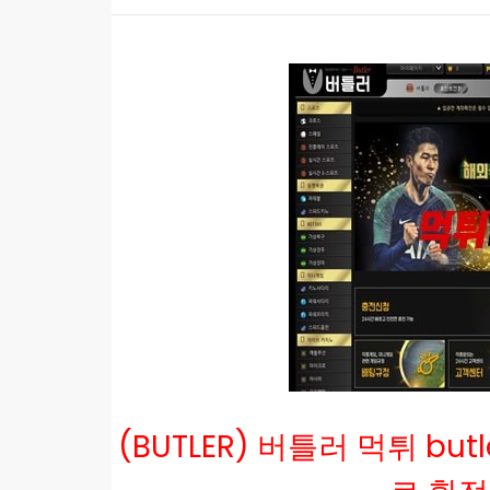
(BUTLER) 버틀러 먹튀 but