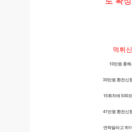
로 확
먹튀신
10만원 충
30만원 환전신
15회차에 500
41만원 환전신
연락달라고 하