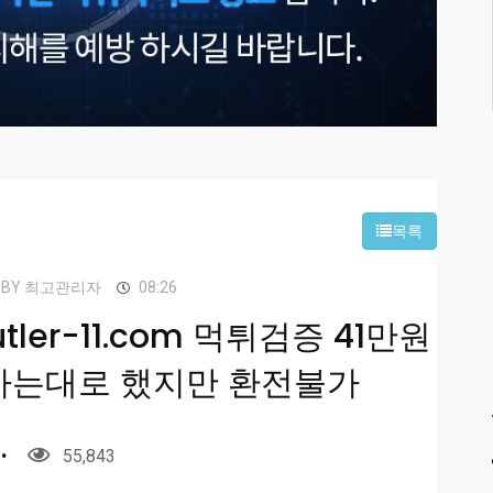
목록
BY
최고관리자
08:26
tler-11.com 먹튀검증 41만원
하는대로 했지만 환전불가
55,843