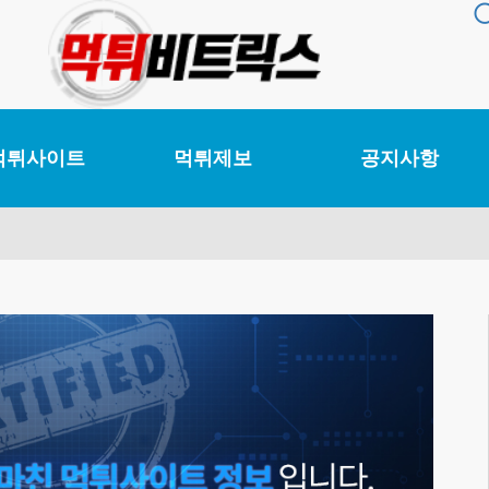
먹튀사이트
먹튀제보
공지사항