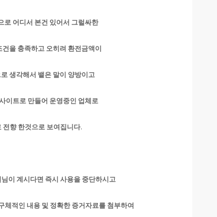
으로 어디서 본건 있어서 그럴싸한
조건을 충족하고 오히려 환전금액이
로 생각해서 뱉은 말이 양방이고
 사이트로 만들어 운영중인 업체로
로 전향 한것으로 보여집니다.
원님이 계시다면 즉시 사용을 중단하시고
구체적인 내용 및 정확한 증거자료를 첨부하여