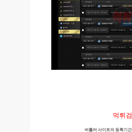
먹튀검
버틀러 사이트의 등록기간은