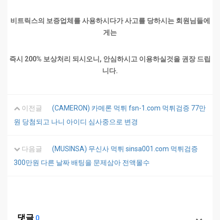
비트릭스의 보증업체를 사용하시다가 사고를 당하시는 회원님들에
게는
즉시 200% 보상처리 되시오니, 안심하시고 이용하실것을 권장 드립
니다.
이전글
(CAMERON) 카메론 먹튀 fsn-1.com 먹튀검증 77만
원 당첨되고 나니 아이디 심사중으로 변경
다음글
(MUSINSA) 무신사 먹튀 sinsa001.com 먹튀검증
300만원 다른 날짜 배팅을 문제삼아 전액몰수
댓글
0