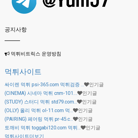
공지사항
먹튀비트릭스 운영방침
먹튀사이트
싸이렌 먹튀 psi-365.com 먹튀검증 …
인기글
(CINEMA) 시네마 먹튀 cnm-101.…
인기글
(STUDY) 스터디 먹튀 std79.com…
인기글
(OLLY) 올리 먹튀 ol-11.com 먹…
인기글
(PAIRING) 페어링 먹튀 pr-45.c…
인기글
토깨비 먹튀 toggabi120.com 먹튀…
인기글
먹튀사이트
더보기