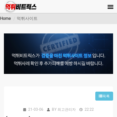
Home
먹튀사이트
목록
21-03-06
BY
최고관리자
22:22