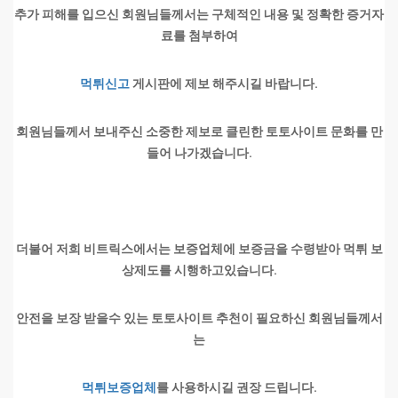
추가 피해를 입으신 회원님들께서는 구체적인 내용 및 정확한 증거자
료를 첨부하여
먹튀신고
게시판에 제보 해주시길 바랍니다.
회원님들께서 보내주신 소중한 제보로 클린한 토토사이트 문화를 만
들어 나가겠습니다.
더불어 저희 비트릭스에서는 보증업체에 보증금을 수령받아 먹튀 보
상제도를 시행하고있습니다.
안전을 보장 받을수 있는 토토사이트 추천이 필요하신 회원님들께서
는
먹튀보증업체
를 사용하시길 권장 드립니다.