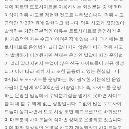
계에 따르면 토토사이트를 이용하시는 회원분들 중 약 90%
이상이 먹튀 사고를 경험한 것으로 나타났습니다. 먹튀 사고
금액만 약 20억원에 달한다고 합니다. 먹튀 사고가 끊임없이
발생하는 가장 근본적인 이유는 토토사이트를 운영하기 위
한 기초적인 자본 수급이 어려워짐에 있습니다. 과거에는 토
토사이트를 운영법이 널리 알려지지 않음에 따라 먹튀 사고
가 발생하기 어려웠지만 현재는 온라인 발달에 따라 운영법
이 널리 알려지면서 수없이 많은 신규 사이트들이 신규 생성
되고 이에 따라 먹튀 사고 또한 급증하고 있는 현실입니다.
하나의 토토사이트를 운영하는데에 필요한 기본적인 운영
자금이 한달에 약 5000만원 가량입니다. 즉, 사이트를 운영
하는 운영진 입장에서 수익분기점을 넘기지 못하면 사이트
를 폐쇄 할 수 밖에 없는 상황입니다. 수없이 많은 토토사이
트들이 생겨나면서 토토 시장 또한 레드오션으로 바뀌었으
며 대부분의 사이트들이 적자인 상태로 운영되고 있습니다.
이에 따라 정상적인 운영을 하고자 개설되었던 사이트들도