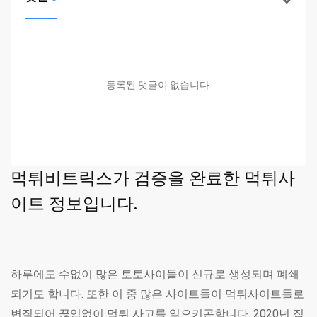
등록된 댓글이 없습니다.
먹튀비트릭스가 검증을 완료한 먹튀사
이트 정보입니다.
하루에도 수없이 많은 토토사이들이 신규로 생성되며 폐쇄
되기도 합니다. 또한 이 중 많은 사이트들이 먹튀사이트들로
변질되어 끊임없이 먹튀 사고를 일으키곤합니다. 2020년 집