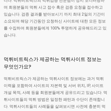
니다. 먹튀비트릭스의 먹튀검증 전문팀이 상시 모니터링하
며 회원분들의 먹튀 사고 접수 혹은 검증 요청을 접수하고
있습니다. 검증 결과를 받아보시기 까지 최대 2일의 기간이
소요되며 해당 기간동안 요청하신 사이트에 대한 모든 정보
를 수집하여 회원분들에게 100% 투명하게 공유해드리고 있
습니다.
먹튀비트릭스가 제공하는 먹튀사이트 정보는
무엇인가요?
먹튀비트릭스가 제공하는 먹튀사이트 정보에는 과거 먹튀
이력을 포함하여 사이트의 자본력 및 서버 위치, IP, 사이트
개설 목적, 사례 등을 회원분들에게 공유드리고 있습니다. 먹
튀사이트들의 먹튀 방법은 일정한 패턴과 수단이 존재합니
다. 먹튀사이트들의 사례들을 살펴보시면 사전에 충분히 먹