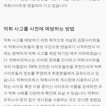
먹튀사이트로 변질되어 가고 있습니다.
먹튀 사고를 사전에 예방하는 방법
먹튀 사고를 예방하기 위한 목적으로 개설된 검증사이트들
이 먹튀사이트들의 홍보 수단으로 변질되기 시작하면서 이
제는 완벽하게 먹튀 사고를 예방 하기란 매우 어려워졌습니
다. 먹튀비트릭스는 이러한 문제를 인식하고 먹튀사이트들
과의 타협없이 100% 안전한 사이트들만을 추천드리며 먹튀
사이트들의 정보를 투명하게 회원분들에게 공유드리고 있
습니다. 먹튀비트릭스 먹튀사이트 게시판에 이용하시고자
하는 사이트 혹은 이용 중이신 사이트의 이름을 검색하면 과
거 먹튀 사례를 간편하게 확인해 보실 수 있습니다. 먹튀비
트릭스의 문의 접수 게시판을 사용하는 것도 또다른 방법입