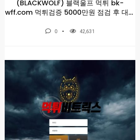
(BLACKWOLF) 블랙울프 먹튀 bk-
wff.com 먹튀검증 5000만원 점검 후 대화
내용 삭제 및 차단
0
42,631