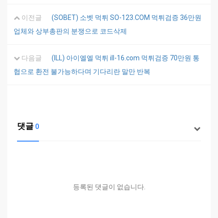
이전글
(SOBET) 소벳 먹튀 SO-123.COM 먹튀검증 36만원
업체와 상부총판의 분쟁으로 코드삭제
다음글
(ILL) 아이엘엘 먹튀 ill-16.com 먹튀검증 70만원 통
협으로 환전 불가능하다며 기다리란 말만 반복
댓글
0
등록된 댓글이 없습니다.