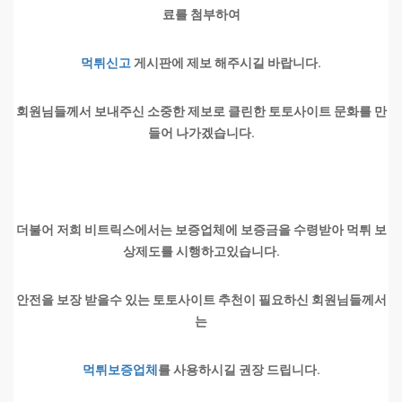
료를 첨부하여
먹튀신고
게시판에 제보 해주시길 바랍니다.
회원님들께서 보내주신 소중한 제보로 클린한 토토사이트 문화를 만
들어 나가겠습니다.
더불어 저희 비트릭스에서는 보증업체에 보증금을 수령받아 먹튀 보
상제도를 시행하고있습니다.
안전을 보장 받을수 있는 토토사이트 추천이 필요하신 회원님들께서
는
먹튀보증업체
를 사용하시길 권장 드립니다.