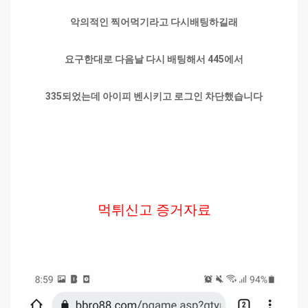
악의적인 찍어먹기라고 다시배팅하길래
요구한대로 다음날 다시 배팅해서 445에서
335되었는데 아이피 벤시키고 로그인 차단했습니다
먹튀신고 증거자료