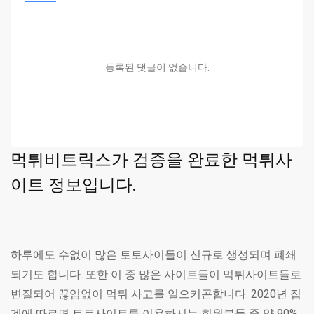
등록된 댓글이 없습니다.
먹튀비트릭스가 검증을 완료한 먹튀사
이트 정보입니다.
하루에도 수없이 많은 토토사이들이 신규로 생성되며 폐쇄
되기도 합니다. 또한 이 중 많은 사이트들이 먹튀사이트들로
변질되어 끊임없이 먹튀 사고를 일으키곤합니다. 2020년 집
계에 따르면 토토사이트를 이용하시는 회원분들 중 약 90%