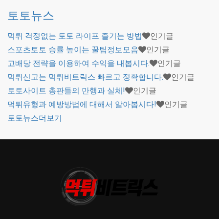
토토뉴스
먹튀 걱정없는 토토 라이프 즐기는 방법
인기글
스포츠토토 승률 높이는 꿀팁정보모음
인기글
고배당 전략을 이용하여 수익을 내봅시다.
인기글
먹튀신고는 먹튀비트릭스 빠르고 정확합니다.
인기글
토토사이트 총판들의 만행과 실체!
인기글
먹튀유형과 예방방법에 대해서 알아봅시다!
인기글
토토뉴스
더보기