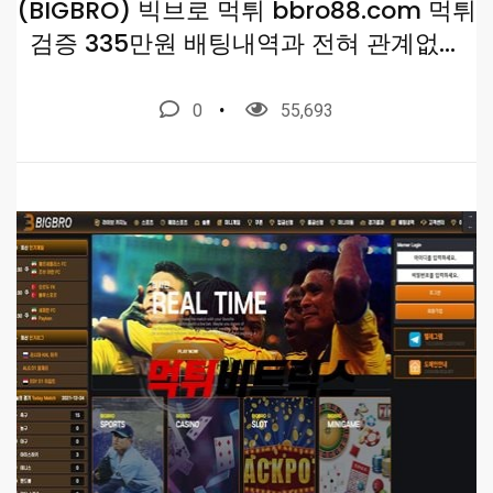
(BIGBRO) 빅브로 먹튀 bbro88.com 먹튀
검증 335만원 배팅내역과 전혀 관계없는
규정으로 몰수
0
55,693