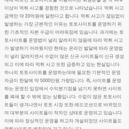
이상이 먹튀 사고를 경험한 것으로 나타났습니다. 먹튀 사고
금액만 약 20억원에 달한다고 합니다. 먹튀 사고가 끊임없이
발생하는 가장 근본적인 이유는 토토사이트를 운영하기 위
한 기초적인 자본 수급이 어려워짐에 있습니다. 과거에는 토
토사이트를 운영법이 널리 알려지지 않음에 따라 먹튀 사고
가 발생하기 어려웠지만 현재는 온라인 발달에 따라 운영법
이 널리 알려지면서 수없이 많은 신규 사이트들이 신규 생성
되고 이에 따라 먹튀 사고 또한 급증하고 있는 현실입니다.
하나의 토토사이트를 운영하는데에 필요한 기본적인 운영
자금이 한달에 약 5000만원 가량입니다. 즉, 사이트를 운영
하는 운영진 입장에서 수익분기점을 넘기지 못하면 사이트
를 폐쇄 할 수 밖에 없는 상황입니다. 수없이 많은 토토사이
트들이 생겨나면서 토토 시장 또한 레드오션으로 바뀌었으
며 대부분의 사이트들이 적자인 상태로 운영되고 있습니다.
이에 따라 정상적인 운영을 하고자 개설되었던 사이트들도
먹튀사이트로 변질되어 가고 있습니다.