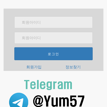
로그인
회원가입
정보찾기