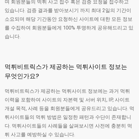
며 회원분들의 먹튀 사고 접수 혹은 검증 요청을 접수하고
있습니다. 검증 결과를 받아보시기 까지 최대 2일의 기간이
소요되며 해당 기간동안 요청하신 사이트에 대한 모든 정보
를 수집하여 회원분들에게 100% 투명하게 공유해드리고 있
습니다.
먹튀비트릭스가 제공하는 먹튀사이트 정보는
무엇인가요?
먹튀비트릭스가 제공하는 먹튀사이트 정보에는 과거 먹튀
이력을 포함하여 사이트의 자본력 및 서버 위치, IP, 사이트
개설 목적, 사례 등을 회원분들에게 공유드리고 있습니다. 먹
튀사이트들의 먹튀 방법은 일정한 패턴과 수단이 존재합니
다. 먹튀사이트들의 사례들을 살펴보시면 사전에 충분히 먹
튀 사고를 예방하실 수 있습니다.