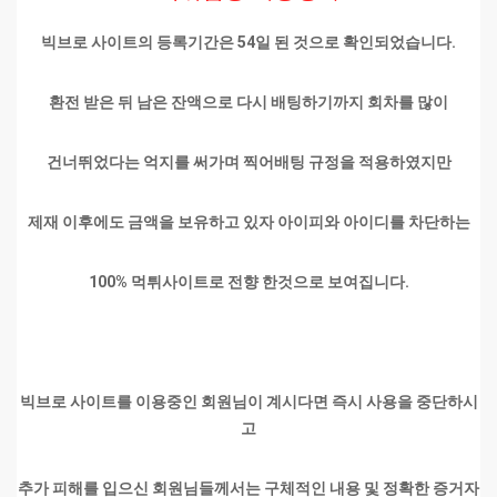
빅브로 사이트의 등록기간은 54일 된 것으로 확인되었습니다.
환전 받은 뒤 남은 잔액으로 다시 배팅하기까지 회차를 많이
건너뛰었다는 억지를 써가며 찍어배팅 규정을 적용하였지만
제재 이후에도 금액을 보유하고 있자 아이피와 아이디를 차단하는
100% 먹튀사이트로 전향 한것으로 보여집니다.
빅브로 사이트를 이용중인 회원님이 계시다면 즉시 사용을 중단하시
고
추가 피해를 입으신 회원님들께서는 구체적인 내용 및 정확한 증거자