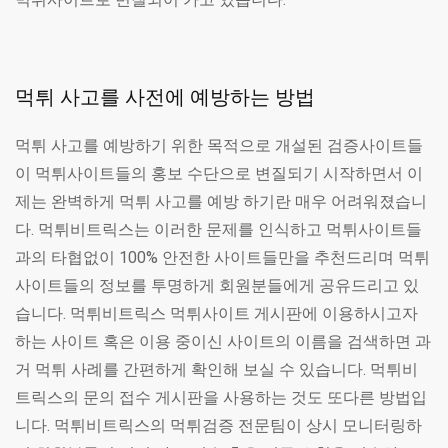
먹튀 사고를 사전에 예방하는 방법
먹튀 사고를 예방하기 위한 목적으로 개설된 검증사이트들
이 먹튀사이트들의 홍보 수단으로 변질되기 시작하면서 이
제는 완벽하게 먹튀 사고를 예방 하기란 매우 어려워졌습니
다. 먹튀비트릭스는 이러한 문제를 인식하고 먹튀사이트들
과의 타협없이 100% 안전한 사이트들만을 추천드리며 먹튀
사이트들의 정보를 투명하게 회원분들에게 공유드리고 있
습니다. 먹튀비트릭스 먹튀사이트 게시판에 이용하시고자
하는 사이트 혹은 이용 중이신 사이트의 이름을 검색하면 과
거 먹튀 사례를 간편하게 확인해 보실 수 있습니다. 먹튀비
트릭스의 문의 접수 게시판을 사용하는 것도 또다른 방법입
니다. 먹튀비트릭스의 먹튀검증 전문팀이 상시 모니터링하