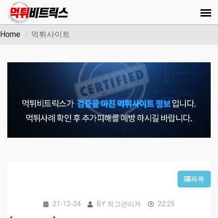
Home
먹튀사이트
목록
21-12-24
BY
최고관리자
22:25