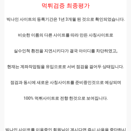
먹튀검증 최종평가
빅나인 사이트의 등록기간은 1년 3개월 된 것으로 확인되었습니다.
비슷한 이름의 다른 사이트를 따라 만든 사칭사이트로
실수인척 환전을 지연시키다가 결국 아이디를 차단하였고,
현재는 계좌작업팀을 유입으로로 서버 점검을 걸어두 상태입니다.
점검과 동시에 새로운 사칭사이트를 준비중인것으로 예상되며
100% 먹튀사이트로 전향 한것으로 보여집니다.
빅나인 사이트를 이용중인 회원님이 계시다면 즉시 사용을 중단하시