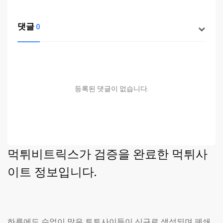
댓글
0
등록된 댓글이 없습니다.
먹튀비트릭스가 검증을 완료한 먹튀사
이트 정보입니다.
하루에도 수없이 많은 토토사이들이 신규로 생성되며 폐쇄