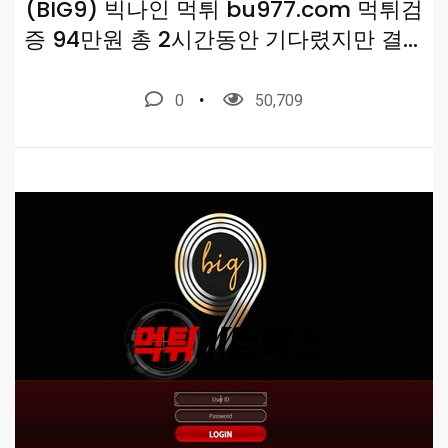
(BIG9) 빅나인 먹튀 bu977.com 먹튀검
증 94만원 총 2시간동안 기다렸지만 결국
차단
0
50,709