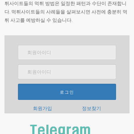
튀사이트들의 먹튀 방법은 일정한 패턴과 수단이 존재합니
다. 먹튀사이트들의 사례들을 살펴보시면 사전에 충분히 먹
튀 사고를 예방하실 수 있습니다.
로그인
회원가입
정보찾기