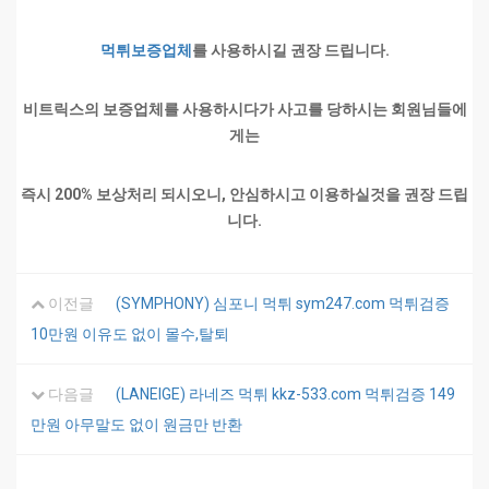
먹튀보증업체
를 사용하시길 권장 드립니다.
비트릭스의 보증업체를 사용하시다가 사고를 당하시는 회원님들에
게는
즉시 200% 보상처리 되시오니, 안심하시고 이용하실것을 권장 드립
니다.
이전글
(SYMPHONY) 심포니 먹튀 sym247.com 먹튀검증
10만원 이유도 없이 몰수,탈퇴
다음글
(LANEIGE) 라네즈 먹튀 kkz-533.com 먹튀검증 149
만원 아무말도 없이 원금만 반환