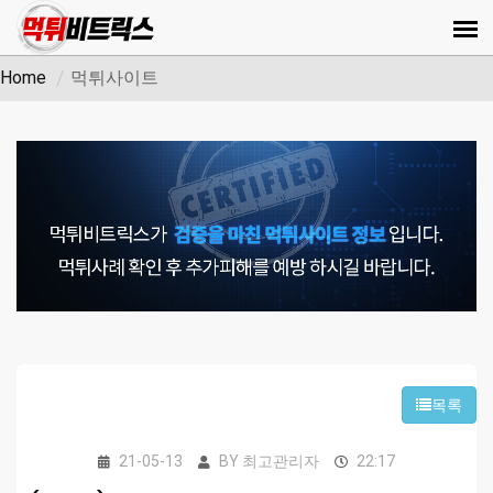
Home
먹튀사이트
목록
21-05-13
BY
최고관리자
22:17