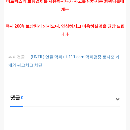
비트릭스의 보증업체를 사용하시다가 사고를 당하시는 회원님들에
게는
즉시 200% 보상처리 되시오니, 안심하시고 이용하실것을 권장 드립
니다.
이전글
(UNTIL) 언틸 먹튀 ut-111.com 먹튀검증 토사모 카
페와 짜고치고 차단
댓글
0