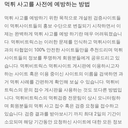
먹튀 사고를 사전에 예방하는 방법
먹튀 사고를 예방하기 위한 목적으로 개설된 검증사이트들
이 먹튀사이트들의 홍보 수단으로 변질되기 시작하면서 이
제는 완벽하게 먹튀 사고를 예방 하기란 매우 어려워졌습니
다. 먹튀비트릭스는 이러한 문제를 인식하고 먹튀사이트들
과의 타협없이 100% 안전한 사이트들만을 추천드리며 먹튀
사이트들의 정보를 투명하게 회원분들에게 공유드리고 있
습니다. 먹튀비트릭스 먹튀사이트 게시판에 이용하시고자
하는 사이트 혹은 이용 중이신 사이트의 이름을 검색하면 과
거 먹튀 사례를 간편하게 확인해 보실 수 있습니다. 먹튀비
트릭스의 문의 접수 게시판을 사용하는 것도 또다른 방법입
니다. 먹튀비트릭스의 먹튀검증 전문팀이 상시 모니터링하
며 회원분들의 먹튀 사고 접수 혹은 검증 요청을 접수하고
있습니다. 검증 결과를 받아보시기 까지 최대 2일의 기간이
소요되며 해당 기간동안 요청하신 사이트에 대한 모든 정보