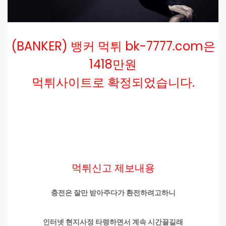
(BANKER) 뱅커 먹튀 bk-7777.com은
1418만원
먹튀사이트로 확정되었습니다.
먹튀신고 제보내용
충전은 잘만 받아주다가 환전하려고하니
인터넷 현지사정 타령하면서 계속 시간끌길래