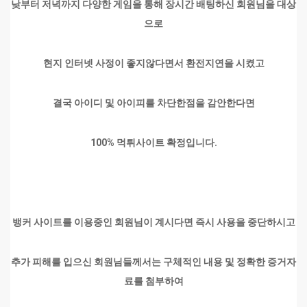
낮부터 저녁까지 다양한 게임을 통해 장시간 배팅하신 회원님을 대상
으로
현지 인터넷 사정이 좋지않다면서 환전지연을 시켰고
결국 아이디 및 아이피를 차단한점을 감안한다면
100% 먹튀사이트 확정입니다.
뱅커 사이트를 이용중인 회원님이 계시다면 즉시 사용을 중단하시고
추가 피해를 입으신 회원님들께서는 구체적인 내용 및 정확한 증거자
료를 첨부하여