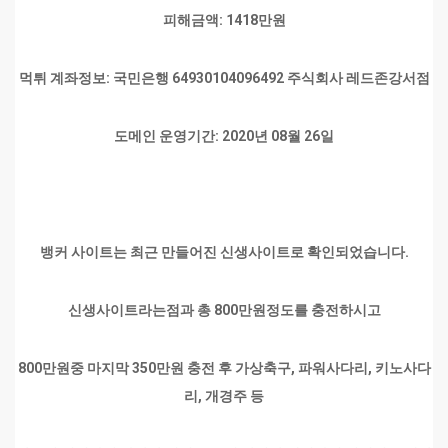
피해금액: 1418만원
먹튀 계좌정보: 국민은행 64930104096492 주식회사 레드존강서점
도메인 운영기간: 2020년 08월 26일
뱅커 사이트는 최근 만들어진 신생사이트로 확인되었습니다.
신생사이트라는점과 총 800만원정도를 충전하시고
800만원중 마지막 350만원 충전 후 가상축구, 파워사다리, 키노사다
리, 개경주 등