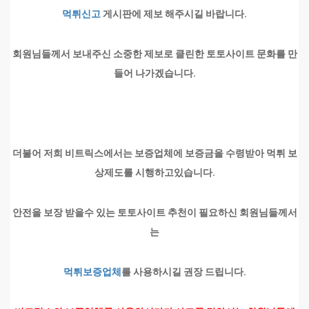
먹튀신고
게시판에 제보 해주시길 바랍니다.
회원님들께서 보내주신 소중한 제보로 클린한 토토사이트 문화를 만
들어 나가겠습니다.
더불어 저희 비트릭스에서는 보증업체에 보증금을 수령받아 먹튀 보
상제도를 시행하고있습니다.
안전을 보장 받을수 있는 토토사이트 추천이 필요하신 회원님들께서
는
먹튀보증업체
를 사용하시길 권장 드립니다.