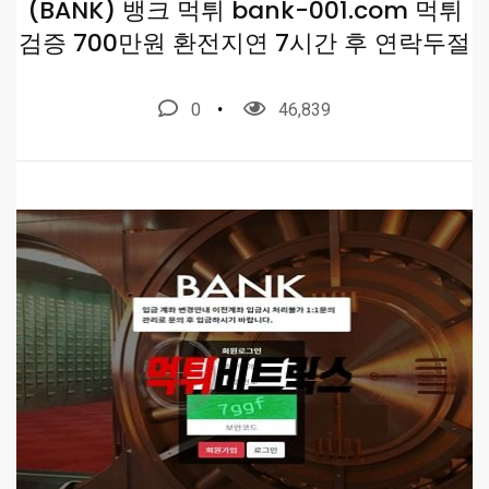
(BANK) 뱅크 먹튀 bank-001.com 먹튀
검증 700만원 환전지연 7시간 후 연락두절
0
46,839