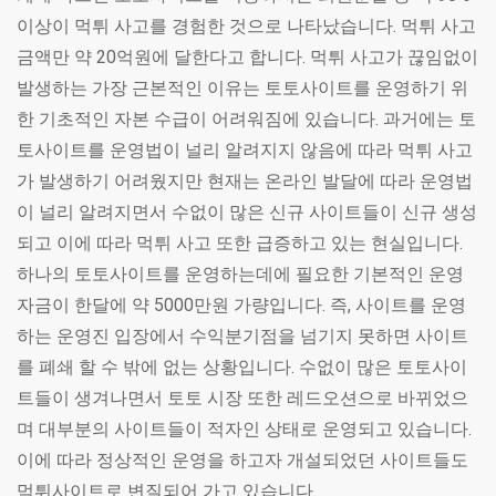
이상이 먹튀 사고를 경험한 것으로 나타났습니다. 먹튀 사고
금액만 약 20억원에 달한다고 합니다. 먹튀 사고가 끊임없이
발생하는 가장 근본적인 이유는 토토사이트를 운영하기 위
한 기초적인 자본 수급이 어려워짐에 있습니다. 과거에는 토
토사이트를 운영법이 널리 알려지지 않음에 따라 먹튀 사고
가 발생하기 어려웠지만 현재는 온라인 발달에 따라 운영법
이 널리 알려지면서 수없이 많은 신규 사이트들이 신규 생성
되고 이에 따라 먹튀 사고 또한 급증하고 있는 현실입니다.
하나의 토토사이트를 운영하는데에 필요한 기본적인 운영
자금이 한달에 약 5000만원 가량입니다. 즉, 사이트를 운영
하는 운영진 입장에서 수익분기점을 넘기지 못하면 사이트
를 폐쇄 할 수 밖에 없는 상황입니다. 수없이 많은 토토사이
트들이 생겨나면서 토토 시장 또한 레드오션으로 바뀌었으
며 대부분의 사이트들이 적자인 상태로 운영되고 있습니다.
이에 따라 정상적인 운영을 하고자 개설되었던 사이트들도
먹튀사이트로 변질되어 가고 있습니다.