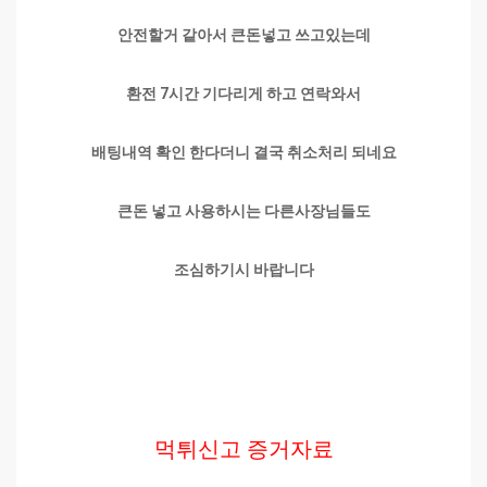
안전할거 같아서 큰돈넣고 쓰고있는데
환전 7시간 기다리게 하고 연락와서
배팅내역 확인 한다더니 결국 취소처리 되네요
큰돈 넣고 사용하시는 다른사장님들도
조심하기시 바랍니다
먹튀신고 증거자료