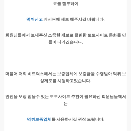
료를 첨부하여
먹튀신고
게시판에 제보 해주시길 바랍니다.
회원님들께서 보내주신 소중한 제보로 클린한 토토사이트 문화를 만
들어 나가겠습니다.
더불어 저희 비트릭스에서는 보증업체에 보증금을 수령받아 먹튀 보
상제도를 시행하고있습니다.
안전을 보장 받을수 있는 토토사이트 추천이 필요하신 회원님들께서
는
먹튀보증업체
를 사용하시길 권장 드립니다.