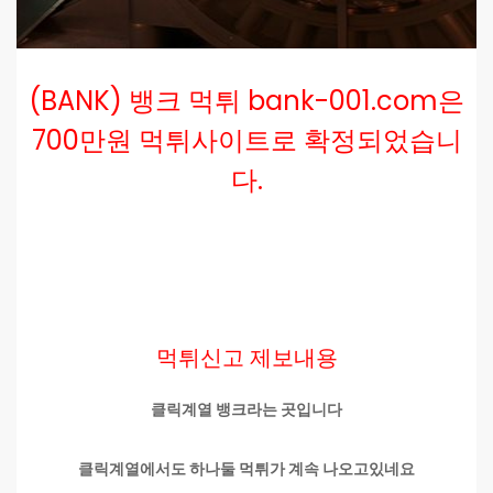
(BANK) 뱅크 먹튀 bank-001.com은
700만원 먹튀사이트로 확정되었습니
다.
먹튀신고 제보내용
클릭계열 뱅크라는 곳입니다
클릭계열에서도 하나둘 먹튀가 계속 나오고있네요