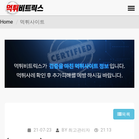
Home
먹튀사이트
목록
21-07-23
BY
최고관리자
21:13