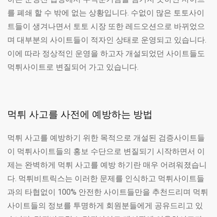
를 폐쇄 할 수 밖에 없는 상황입니다. 수없이 많은 토토사이
트들이 생겨나면서 토토 시장 또한 레드오션으로 바뀌었으
며 대부분의 사이트들이 적자인 상태로 운영되고 있습니다.
이에 따라 정상적인 운영을 하고자 개설되었던 사이트들도
먹튀사이트로 변질되어 가고 있습니다.
먹튀 사고를 사전에 예방하는 방법
먹튀 사고를 예방하기 위한 목적으로 개설된 검증사이트들
이 먹튀사이트들의 홍보 수단으로 변질되기 시작하면서 이
제는 완벽하게 먹튀 사고를 예방 하기란 매우 어려워졌습니
다. 먹튀비트릭스는 이러한 문제를 인식하고 먹튀사이트들
과의 타협없이 100% 안전한 사이트들만을 추천드리며 먹튀
사이트들의 정보를 투명하게 회원분들에게 공유드리고 있