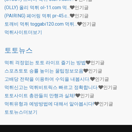
(OLLY) 올리 먹튀 ol-11.com 먹…
인기글
(PAIRING) 페어링 먹튀 pr-45.c…
인기글
토깨비 먹튀 toggabi120.com 먹튀…
인기글
먹튀사이트
더보기
토토뉴스
먹튀 걱정없는 토토 라이프 즐기는 방법
인기글
스포츠토토 승률 높이는 꿀팁정보모음
인기글
고배당 전략을 이용하여 수익을 내봅시다.
인기글
먹튀신고는 먹튀비트릭스 빠르고 정확합니다.
인기글
토토사이트 총판들의 만행과 실체!
인기글
먹튀유형과 예방방법에 대해서 알아봅시다!
인기글
토토뉴스
더보기