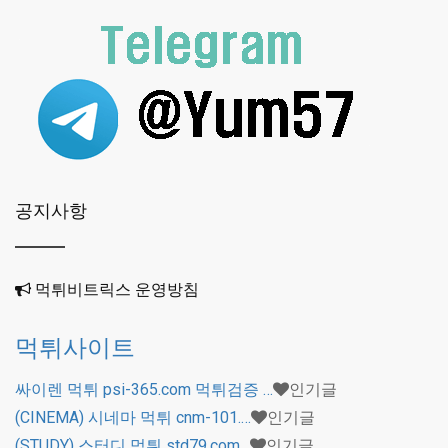
공지사항
먹튀비트릭스 운영방침
먹튀사이트
싸이렌 먹튀 psi-365.com 먹튀검증 …
인기글
(CINEMA) 시네마 먹튀 cnm-101.…
인기글
(STUDY) 스터디 먹튀 std79.com…
인기글