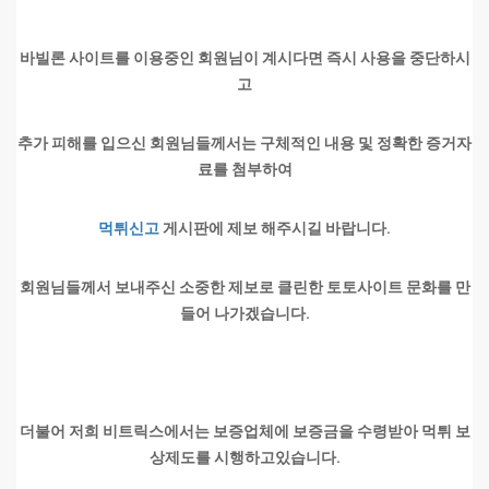
바빌론 사이트를 이용중인 회원님이 계시다면 즉시 사용을 중단하시
고
추가 피해를 입으신 회원님들께서는 구체적인 내용 및 정확한 증거자
료를 첨부하여
먹튀신고
게시판에 제보 해주시길 바랍니다.
회원님들께서 보내주신 소중한 제보로 클린한 토토사이트 문화를 만
들어 나가겠습니다.
더불어 저희 비트릭스에서는 보증업체에 보증금을 수령받아 먹튀 보
상제도를 시행하고있습니다.