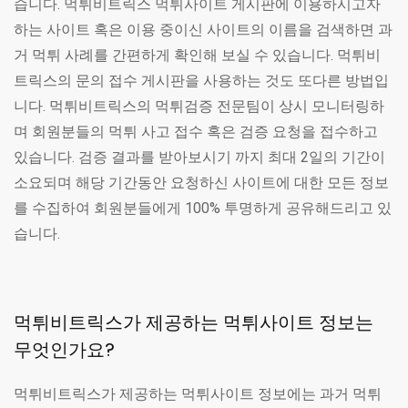
습니다. 먹튀비트릭스 먹튀사이트 게시판에 이용하시고자
하는 사이트 혹은 이용 중이신 사이트의 이름을 검색하면 과
거 먹튀 사례를 간편하게 확인해 보실 수 있습니다. 먹튀비
트릭스의 문의 접수 게시판을 사용하는 것도 또다른 방법입
니다. 먹튀비트릭스의 먹튀검증 전문팀이 상시 모니터링하
며 회원분들의 먹튀 사고 접수 혹은 검증 요청을 접수하고
있습니다. 검증 결과를 받아보시기 까지 최대 2일의 기간이
소요되며 해당 기간동안 요청하신 사이트에 대한 모든 정보
를 수집하여 회원분들에게 100% 투명하게 공유해드리고 있
습니다.
먹튀비트릭스가 제공하는 먹튀사이트 정보는
무엇인가요?
먹튀비트릭스가 제공하는 먹튀사이트 정보에는 과거 먹튀