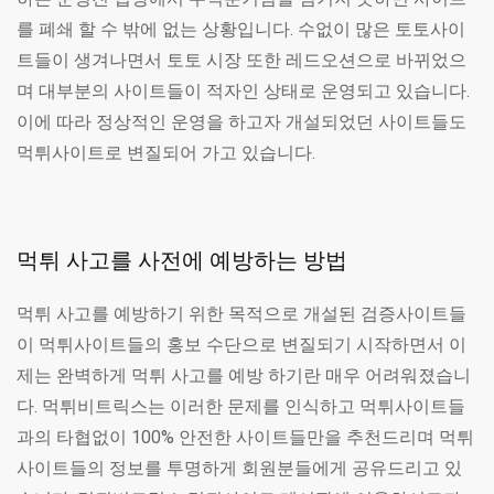
를 폐쇄 할 수 밖에 없는 상황입니다. 수없이 많은 토토사이
트들이 생겨나면서 토토 시장 또한 레드오션으로 바뀌었으
며 대부분의 사이트들이 적자인 상태로 운영되고 있습니다.
이에 따라 정상적인 운영을 하고자 개설되었던 사이트들도
먹튀사이트로 변질되어 가고 있습니다.
먹튀 사고를 사전에 예방하는 방법
먹튀 사고를 예방하기 위한 목적으로 개설된 검증사이트들
이 먹튀사이트들의 홍보 수단으로 변질되기 시작하면서 이
제는 완벽하게 먹튀 사고를 예방 하기란 매우 어려워졌습니
다. 먹튀비트릭스는 이러한 문제를 인식하고 먹튀사이트들
과의 타협없이 100% 안전한 사이트들만을 추천드리며 먹튀
사이트들의 정보를 투명하게 회원분들에게 공유드리고 있