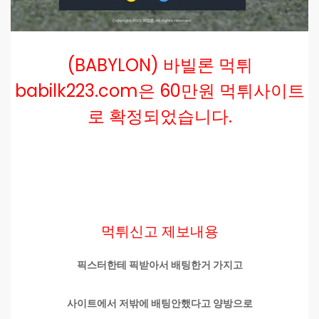
(BABYLON) 바빌론 먹튀
babilk223.com은 60만원 먹튀사이트
로 확정되었습니다.
먹튀신고 제보내용
픽스터한테 픽받아서 배팅한거 가지고
사이트에서 저밖에 배팅안했다고 양방으로