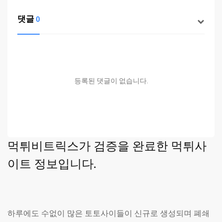
댓글
0
등록된 댓글이 없습니다.
먹튀비트릭스가 검증을 완료한 먹튀사
이트 정보입니다.
하루에도 수없이 많은 토토사이들이 신규로 생성되며 폐쇄