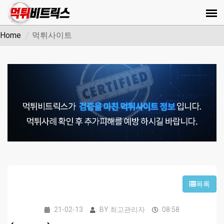
Home
먹튀사이트
목록
21-02-13
BY
최고관리자
08:58