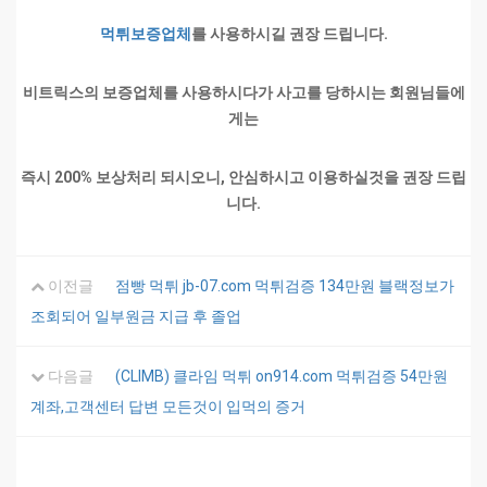
먹튀보증업체
를 사용하시길 권장 드립니다.
비트릭스의 보증업체를 사용하시다가 사고를 당하시는 회원님들에
게는
즉시 200% 보상처리 되시오니, 안심하시고 이용하실것을 권장 드립
니다.
이전글
점빵 먹튀 jb-07.com 먹튀검증 134만원 블랙정보가
조회되어 일부원금 지급 후 졸업
다음글
(CLIMB) 클라임 먹튀 on914.com 먹튀검증 54만원
계좌,고객센터 답변 모든것이 입먹의 증거