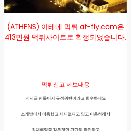
(ATHENS) 아테네 먹튀 at-fly.com은
413만원 먹튀사이트로 확정되었습니다.
먹튀신고 제보내용
게시글 만들어서 규정위반이라고 회수하네요
소개받아서 이용했고 제재없다고 믿고 이용하래서
최대배팅금 같은것만 간단히 확인하고