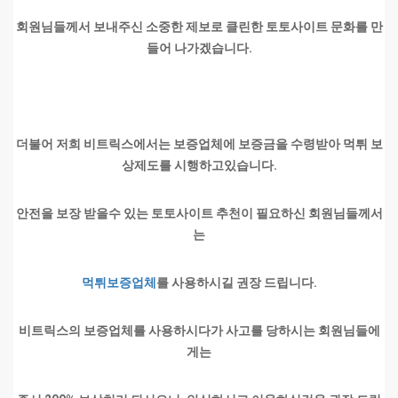
회원님들께서 보내주신 소중한 제보로 클린한 토토사이트 문화를 만
들어 나가겠습니다.
더불어 저희 비트릭스에서는 보증업체에 보증금을 수령받아 먹튀 보
상제도를 시행하고있습니다.
안전을 보장 받을수 있는 토토사이트 추천이 필요하신 회원님들께서
는
먹튀보증업체
를 사용하시길 권장 드립니다.
비트릭스의 보증업체를 사용하시다가 사고를 당하시는 회원님들에
게는