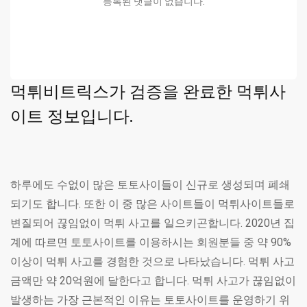
등록된 댓글이 없습니다.
먹튀비트릭스가 검증을 완료한 먹튀사
이트 정보입니다.
하루에도 수없이 많은 토토사이들이 신규로 생성되며 폐쇄
되기도 합니다. 또한 이 중 많은 사이트들이 먹튀사이트들로
변질되어 끊임없이 먹튀 사고를 일으키곤합니다. 2020년 집
계에 따르면 토토사이트를 이용하시는 회원분들 중 약 90%
이상이 먹튀 사고를 경험한 것으로 나타났습니다. 먹튀 사고
금액만 약 20억원에 달한다고 합니다. 먹튀 사고가 끊임없이
발생하는 가장 근본적인 이유는 토토사이트를 운영하기 위