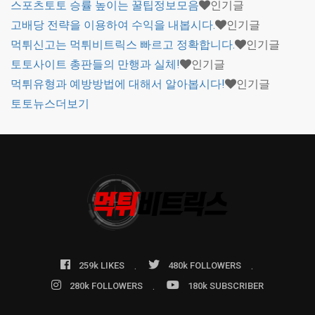
스포츠토토 승률 높이는 꿀팁정보모음
인기글
고배당 전략을 이용하여 수익을 내봅시다.
인기글
먹튀신고는 먹튀비트릭스 빠르고 정확합니다.
인기글
토토사이트 총판들의 만행과 실체!
인기글
먹튀유형과 예방방법에 대해서 알아봅시다!
인기글
토토뉴스
더보기
259k LIKES
480k FOLLOWERS
280k FOLLOWERS
180k SUBSCRIBER