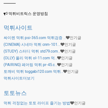
먹튀비트릭스 운영방침
먹튀사이트
싸이렌 먹튀 psi-365.com 먹튀검증 …
인기글
(CINEMA) 시네마 먹튀 cnm-101.…
인기글
(STUDY) 스터디 먹튀 std79.com…
인기글
(OLLY) 올리 먹튀 ol-11.com 먹…
인기글
(PAIRING) 페어링 먹튀 pr-45.c…
인기글
토깨비 먹튀 toggabi120.com 먹튀…
인기글
먹튀사이트
더보기
토토뉴스
먹튀 걱정없는 토토 라이프 즐기는 방법
인기글