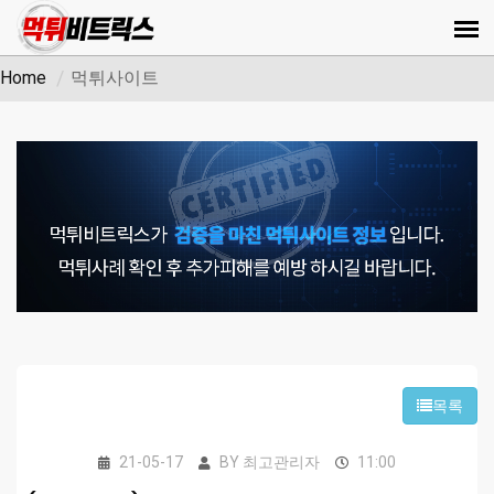
Home
먹튀사이트
목록
21-05-17
BY
최고관리자
11:00