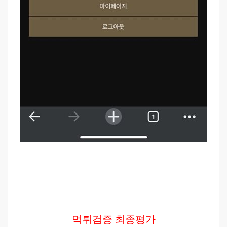
먹튀검증 최종평가