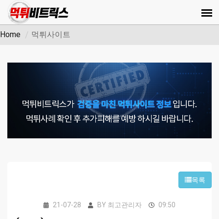
Home
먹튀사이트
목록
21-07-28
BY
최고관리자
09:50