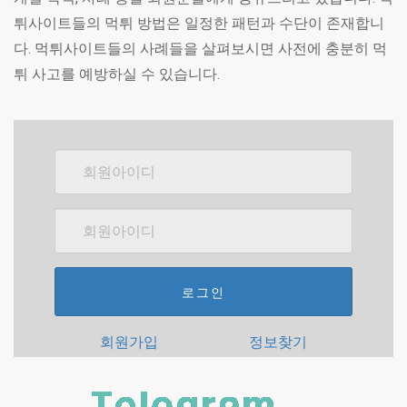
튀사이트들의 먹튀 방법은 일정한 패턴과 수단이 존재합니
다. 먹튀사이트들의 사례들을 살펴보시면 사전에 충분히 먹
튀 사고를 예방하실 수 있습니다.
로그인
회원가입
정보찾기