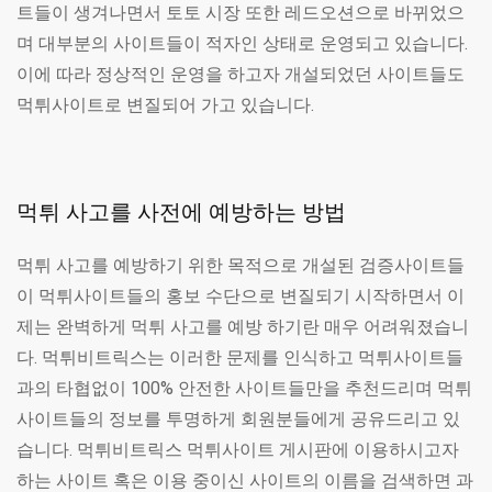
트들이 생겨나면서 토토 시장 또한 레드오션으로 바뀌었으
며 대부분의 사이트들이 적자인 상태로 운영되고 있습니다.
이에 따라 정상적인 운영을 하고자 개설되었던 사이트들도
먹튀사이트로 변질되어 가고 있습니다.
먹튀 사고를 사전에 예방하는 방법
먹튀 사고를 예방하기 위한 목적으로 개설된 검증사이트들
이 먹튀사이트들의 홍보 수단으로 변질되기 시작하면서 이
제는 완벽하게 먹튀 사고를 예방 하기란 매우 어려워졌습니
다. 먹튀비트릭스는 이러한 문제를 인식하고 먹튀사이트들
과의 타협없이 100% 안전한 사이트들만을 추천드리며 먹튀
사이트들의 정보를 투명하게 회원분들에게 공유드리고 있
습니다. 먹튀비트릭스 먹튀사이트 게시판에 이용하시고자
하는 사이트 혹은 이용 중이신 사이트의 이름을 검색하면 과