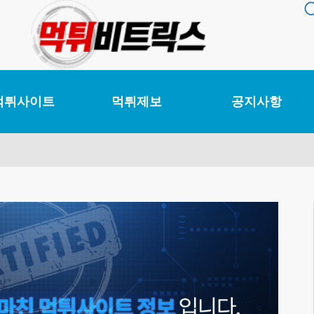
먹튀사이트
먹튀제보
공지사항