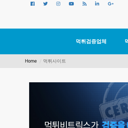
먹튀검증업체
Home
먹튀사이트