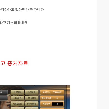
중지하라고 말하던가 돈 따니까
이라고 개소리하네요
고 증거자료