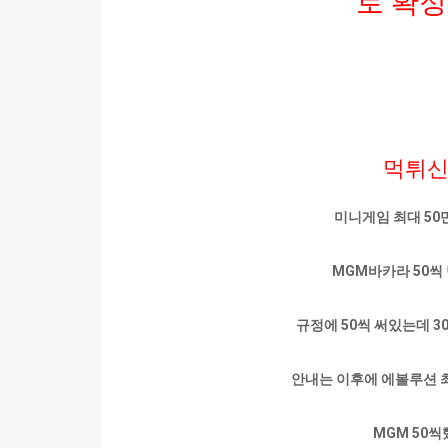
로 확
먹튀신
미니게임 최대 5
MGM바카라 50씩
규정에 50씩 써있는데 
안내는 이후에 에볼루션
MGM 50