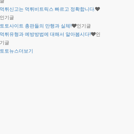
글
먹튀신고는 먹튀비트릭스 빠르고 정확합니다.
인기글
토토사이트 총판들의 만행과 실체!
인기글
먹튀유형과 예방방법에 대해서 알아봅시다!
인
기글
토토뉴스
더보기