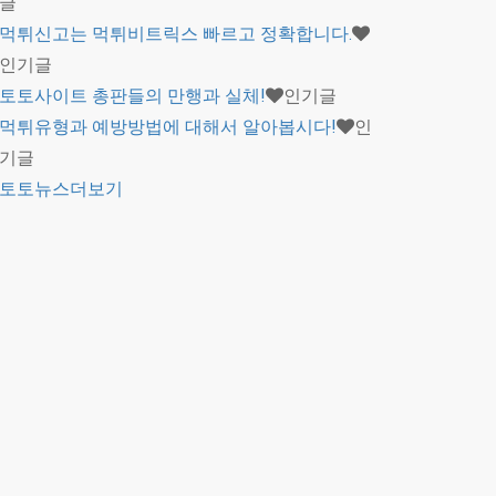
글
먹튀신고는 먹튀비트릭스 빠르고 정확합니다.
인기글
토토사이트 총판들의 만행과 실체!
인기글
먹튀유형과 예방방법에 대해서 알아봅시다!
인
기글
토토뉴스
더보기