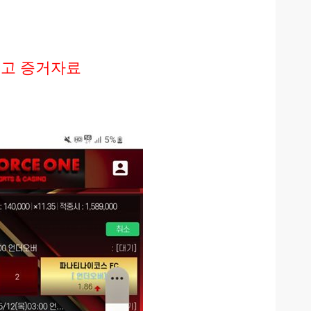
고 증거자료