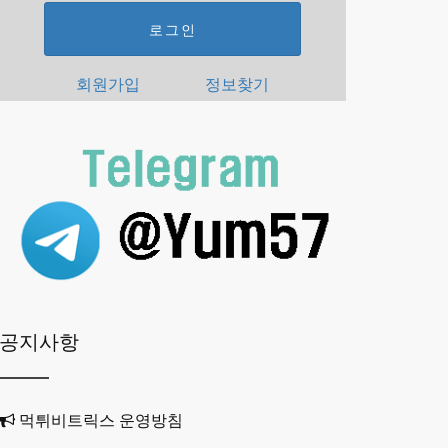
로그인
회원가입
정보찾기
공지사항
먹튀비트릭스 운영방침