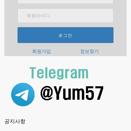
로그인
회원가입
정보찾기
공지사항