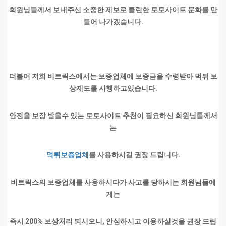
회원님들께서 보내주신 소중한 제보로 클린한 토토사이트 문화를 만
들어 나가겠습니다.
더불어 저희 비트릭스에서는 보증업체에 보증금을 수령받아 먹튀 보
상제도를 시행하고있습니다.
안전을 보장 받을수 있는 토토사이트 추천이 필요하신 회원님들께서
는
먹튀보증업체
를 사용하시길 권장 드립니다.
비트릭스의 보증업체를 사용하시다가 사고를 당하시는 회원님들에
게는
즉시 200% 보상처리 되시오니, 안심하시고 이용하실것을 권장 드립