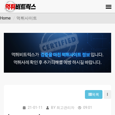
Home
먹튀사이트
목록
21-01-11
BY
최고관리자
09:01