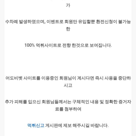
가
수차례 발생하였으며, 이벤트로 회원만 유입할뿐 환전신청이 불가능
한
100% 먹튀사이트로 전향 한것으로 보여집니다.
어도비벳 사이트를 이용중인 회원님이 계시다면 즉시 사용을 중단하
시고
추가 피해를 입으신 회원님들께서는 구체적인 내용 및 정확한 증거자
료를 첨부하여
먹튀신고
게시판에 제보 해주시길 바랍니다.