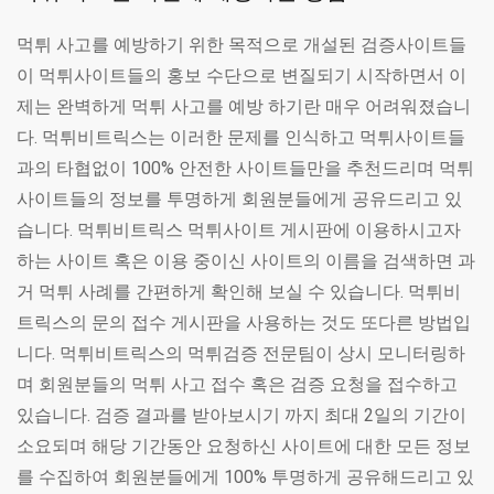
먹튀 사고를 예방하기 위한 목적으로 개설된 검증사이트들
이 먹튀사이트들의 홍보 수단으로 변질되기 시작하면서 이
제는 완벽하게 먹튀 사고를 예방 하기란 매우 어려워졌습니
다. 먹튀비트릭스는 이러한 문제를 인식하고 먹튀사이트들
과의 타협없이 100% 안전한 사이트들만을 추천드리며 먹튀
사이트들의 정보를 투명하게 회원분들에게 공유드리고 있
습니다. 먹튀비트릭스 먹튀사이트 게시판에 이용하시고자
하는 사이트 혹은 이용 중이신 사이트의 이름을 검색하면 과
거 먹튀 사례를 간편하게 확인해 보실 수 있습니다. 먹튀비
트릭스의 문의 접수 게시판을 사용하는 것도 또다른 방법입
니다. 먹튀비트릭스의 먹튀검증 전문팀이 상시 모니터링하
며 회원분들의 먹튀 사고 접수 혹은 검증 요청을 접수하고
있습니다. 검증 결과를 받아보시기 까지 최대 2일의 기간이
소요되며 해당 기간동안 요청하신 사이트에 대한 모든 정보
를 수집하여 회원분들에게 100% 투명하게 공유해드리고 있