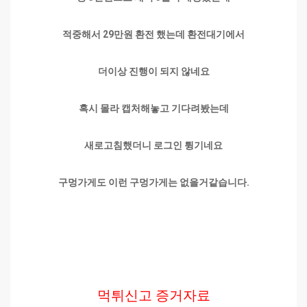
적중해서 29만원 환전 했는데 환전대기에서
더이상 진행이 되지 않네요
혹시 몰라 캡처해놓고 기다려봤는데
새로고침했더니 로그인 튕기네요
구멍가게도 이런 구멍가게는 없을거같습니다.
먹튀신고 증거자료