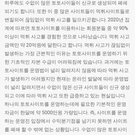
하루에도 수없이 많은 토토사이들이 신규로 생성되며 폐쇄
되기도 합니다. 또한 이 중 많은 사이트들이 먹튀사이트들로
변질되어 끊임없이 먹튀 사고를 일으키곤합니다. 2020년 집
계에 따르면 토토사이트를 이용하시는 회원분들 중 약 90%
이상이 먹튀 사고를 경험한 것으로 나타났습니다. 먹튀 사고
금액만 약 20억원에 달한다고 합니다. 먹튀 사고가 끊임없이
발생하는 가장 근본적인 이유는 토토사이트를 운영하기 위
한 기초적인 자본 수급이 어려워짐에 있습니다. 과거에는 토
토사이트를 운영법이 널리 알려지지 않음에 따라 먹튀 사고
가 발생하기 어려웠지만 현재는 온라인 발달에 따라 운영법
이 널리 알려지면서 수없이 많은 신규 사이트들이 신규 생성
되고 이에 따라 먹튀 사고 또한 급증하고 있는 현실입니다.
하나의 토토사이트를 운영하는데에 필요한 기본적인 운영
자금이 한달에 약 5000만원 가량입니다. 즉, 사이트를 운영
하는 운영진 입장에서 수익분기점을 넘기지 못하면 사이트
를 폐쇄 할 수 밖에 없는 상황입니다. 수없이 많은 토토사이