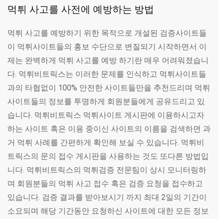
먹튀 사고를 사전에 예방하는 방법
먹튀 사고를 예방하기 위한 목적으로 개설된 검증사이트들
이 먹튀사이트들의 홍보 수단으로 변질되기 시작하면서 이
제는 완벽하게 먹튀 사고를 예방 하기란 매우 어려워졌습니
다. 먹튀비트릭스는 이러한 문제를 인식하고 먹튀사이트들
과의 타협없이 100% 안전한 사이트들만을 추천드리며 먹튀
사이트들의 정보를 투명하게 회원분들에게 공유드리고 있
습니다. 먹튀비트릭스 먹튀사이트 게시판에 이용하시고자
하는 사이트 혹은 이용 중이신 사이트의 이름을 검색하면 과
거 먹튀 사례를 간편하게 확인해 보실 수 있습니다. 먹튀비
트릭스의 문의 접수 게시판을 사용하는 것도 또다른 방법입
니다. 먹튀비트릭스의 먹튀검증 전문팀이 상시 모니터링하
며 회원분들의 먹튀 사고 접수 혹은 검증 요청을 접수하고
있습니다. 검증 결과를 받아보시기 까지 최대 2일의 기간이
소요되며 해당 기간동안 요청하신 사이트에 대한 모든 정보