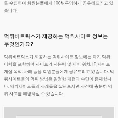
를 수집하여 회원분들에게 100% 투명하게 공유해드리고 있
습니다.
먹튀비트릭스가 제공하는 먹튀사이트 정보는
무엇인가요?
먹튀비트릭스가 제공하는 먹튀사이트 정보에는 과거 먹튀
이력을 포함하여 사이트의 자본력 및 서버 위치, IP, 사이트
개설 목적, 사례 등을 회원분들에게 공유드리고 있습니다. 먹
튀사이트들의 먹튀 방법은 일정한 패턴과 수단이 존재합니
다. 먹튀사이트들의 사례들을 살펴보시면 사전에 충분히 먹
튀 사고를 예방하실 수 있습니다.