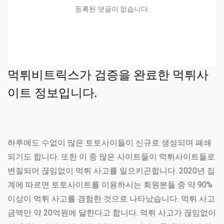
등록된 댓글이 없습니다.
먹튀비트릭스가 검증을 완료한 먹튀사
이트 정보입니다.
하루에도 수없이 많은 토토사이들이 신규로 생성되며 폐쇄
되기도 합니다. 또한 이 중 많은 사이트들이 먹튀사이트들로
변질되어 끊임없이 먹튀 사고를 일으키곤합니다. 2020년 집
계에 따르면 토토사이트를 이용하시는 회원분들 중 약 90%
이상이 먹튀 사고를 경험한 것으로 나타났습니다. 먹튀 사고
금액만 약 20억원에 달한다고 합니다. 먹튀 사고가 끊임없이