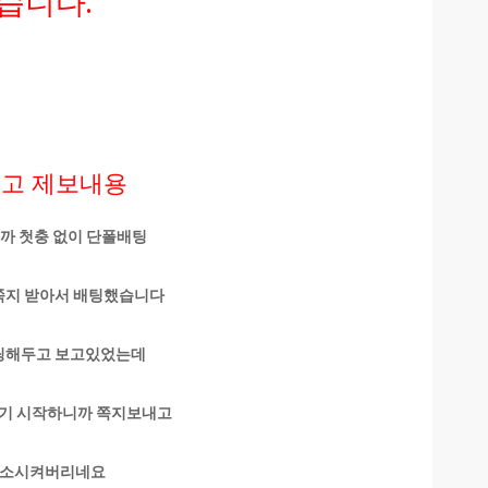
습니다.
고 제보내용
까 첫충 없이 단폴배팅
쪽지 받아서 배팅했습니다
팅해두고 보고있었는데
내기 시작하니까 쪽지보내고
취소시켜버리네요