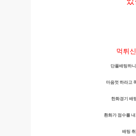
었
먹튀신
단폴배팅하니
마음껏 하라고 
한화경기 배
환화가 점수를 
배팅 