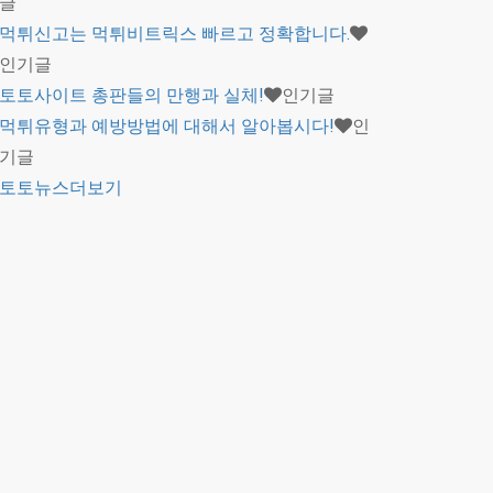
글
먹튀신고는 먹튀비트릭스 빠르고 정확합니다.
인기글
토토사이트 총판들의 만행과 실체!
인기글
먹튀유형과 예방방법에 대해서 알아봅시다!
인
기글
토토뉴스
더보기