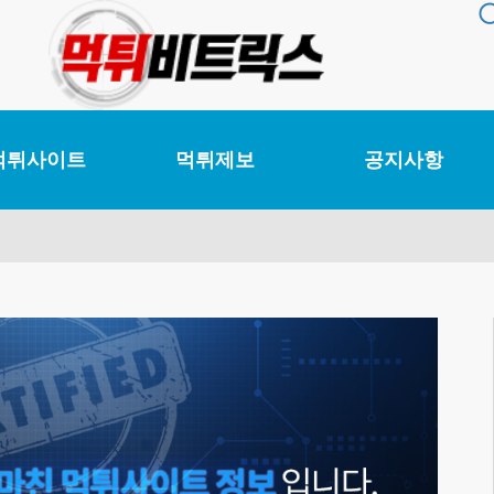
먹튀사이트
먹튀제보
공지사항