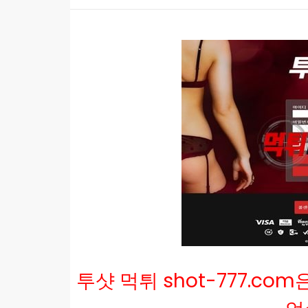
투샷 먹튀 shot-777.c