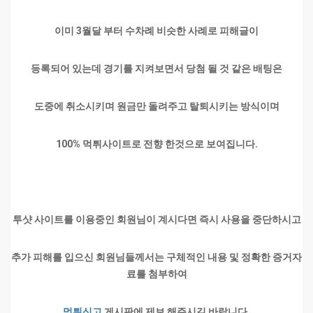
이미 3월달 부터 수차례 비슷한 사례로 피해글이
등록되어 있는데 경기를 지켜보면서 당첨 될 것 같은 배팅은
도중에 취소시키며 원금만 돌려주고 탈퇴시키는 방식이며
100% 먹튀사이트로 전향 한것으로 보여집니다.
투샷 사이트를 이용중인 회원님이 계시다면 즉시 사용을 중단하시고
추가 피해를 입으신 회원님들께서는 구체적인 내용 및 정확한 증거자
료를 첨부하여
먹튀신고
게시판에 제보 해주시길 바랍니다.