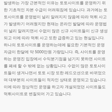
발생하는 가장 근본적인 이유는 토토사이트를 운영하기 위
한 기초적인 자본 수급이 어려워짐에 있습니다. 과거에는 토
토사이트를 운영법이 널리 알려지지 않음에 따라 먹튀 사고
가 발생하기 어려웠지만 현재는 온라인 발달에 따라 운영법
이 널리 알려지면서 수없이 많은 신규 사이트들이 신규 생성
되고 이에 따라 먹튀 사고 또한 급증하고 있는 현실입니다.
하나의 토토사이트를 운영하는데에 필요한 기본적인 운영
자금이 한달에 약 5000만원 가량입니다. 즉, 사이트를 운영
하는 운영진 입장에서 수익분기점을 넘기지 못하면 사이트
를 폐쇄 할 수 밖에 없는 상황입니다. 수없이 많은 토토사이
트들이 생겨나면서 토토 시장 또한 레드오션으로 바뀌었으
며 대부분의 사이트들이 적자인 상태로 운영되고 있습니다.
이에 따라 정상적인 운영을 하고자 개설되었던 사이트들도
먹튀사이트로 변질되어 가고 있습니다.