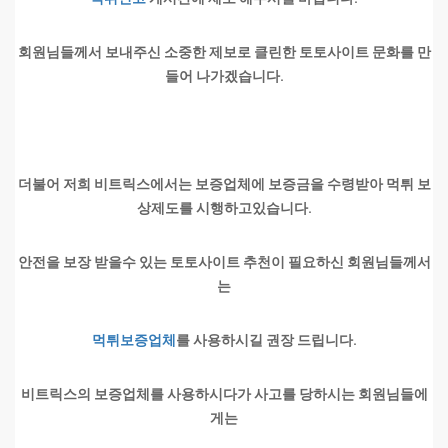
회원님들께서 보내주신 소중한 제보로 클린한 토토사이트 문화를 만
들어 나가겠습니다.
더불어 저희 비트릭스에서는 보증업체에 보증금을 수령받아 먹튀 보
상제도를 시행하고있습니다.
안전을 보장 받을수 있는 토토사이트 추천이 필요하신 회원님들께서
는
먹튀보증업체
를 사용하시길 권장 드립니다.
비트릭스의 보증업체를 사용하시다가 사고를 당하시는 회원님들에
게는