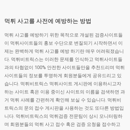
먹튀 사고를 사전에 예방하는 방법
먹튀 사고를 예방하기 위한 목적으로 개설된 검증사이트들
이 먹튀사이트들의 홍보 수단으로 변질되기 시작하면서 이
제는 완벽하게 먹튀 사고를 예방 하기란 매우 어려워졌습니
다. 먹튀비트릭스는 이러한 문제를 인식하고 먹튀사이트들
과의 타협없이 100% 안전한 사이트들만을 추천드리며 먹튀
사이트들의 정보를 투명하게 회원분들에게 공유드리고 있
습니다. 먹튀비트릭스 먹튀사이트 게시판에 이용하시고자
하는 사이트 혹은 이용 중이신 사이트의 이름을 검색하면 과
거 먹튀 사례를 간편하게 확인해 보실 수 있습니다. 먹튀비
트릭스의 문의 접수 게시판을 사용하는 것도 또다른 방법입
니다. 먹튀비트릭스의 먹튀검증 전문팀이 상시 모니터링하
며 회원분들의 먹튀 사고 접수 혹은 검증 요청을 접수하고