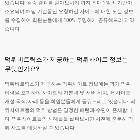
있습니다. 검증 결과를 받아보시기 까지 최대 2일의 기간이
소요되며 해당 기간동안 요청하신 사이트에 대한 모든 정보
를 수집하여 회원분들에게 100% 투명하게 공유해드리고 있
습니다.
먹튀비트릭스가 제공하는 먹튀사이트 정보는
무엇인가요?
먹튀비트릭스가 제공하는 먹튀사이트 정보에는 과거 먹튀
이력을 포함하여 사이트의 자본력 및 서버 위치, IP, 사이트
개설 목적, 사례 등을 회원분들에게 공유드리고 있습니다. 먹
튀사이트들의 먹튀 방법은 일정한 패턴과 수단이 존재합니
다. 먹튀사이트들의 사례들을 살펴보시면 사전에 충분히 먹
튀 사고를 예방하실 수 있습니다.