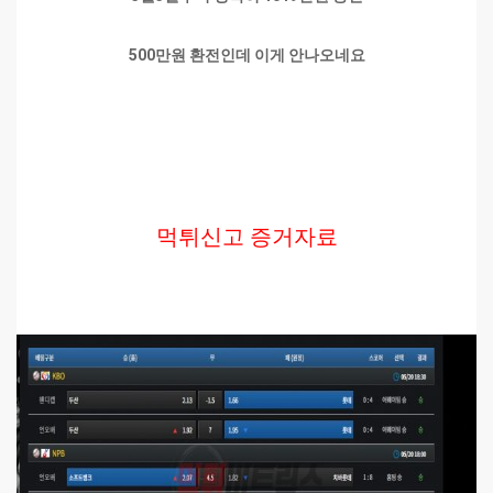
500만원 환전인데 이게 안나오네요
먹튀신고 증거자료