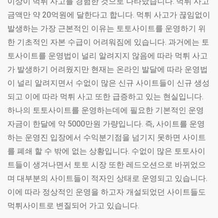
이상이 먹튀 사고를 경험한 것으로 나타났습니다. 먹튀 사고
금액만 약 20억원에 달한다고 합니다. 먹튀 사고가 끊임없이
발생하는 가장 근본적인 이유는 토토사이트를 운영하기 위
한 기초적인 자본 수급이 어려워짐에 있습니다. 과거에는 토
토사이트를 운영법이 널리 알려지지 않음에 따라 먹튀 사고
가 발생하기 어려웠지만 현재는 온라인 발달에 따라 운영법
이 널리 알려지면서 수없이 많은 신규 사이트들이 신규 생성
되고 이에 따라 먹튀 사고 또한 급증하고 있는 현실입니다.
하나의 토토사이트를 운영하는데에 필요한 기본적인 운영
자금이 한달에 약 5000만원 가량입니다. 즉, 사이트를 운영
하는 운영진 입장에서 수익분기점을 넘기지 못하면 사이트
를 폐쇄 할 수 밖에 없는 상황입니다. 수없이 많은 토토사이
트들이 생겨나면서 토토 시장 또한 레드오션으로 바뀌었으
며 대부분의 사이트들이 적자인 상태로 운영되고 있습니다.
이에 따라 정상적인 운영을 하고자 개설되었던 사이트들도
먹튀사이트로 변질되어 가고 있습니다.