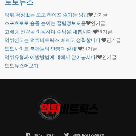
토토뉴스
먹튀 걱정없는 토토 라이프 즐기는 방법
인기글
스포츠토토 승률 높이는 꿀팁정보모음
인기글
고배당 전략을 이용하여 수익을 내봅시다.
인기글
먹튀신고는 먹튀비트릭스 빠르고 정확합니다.
인기글
토토사이트 총판들의 만행과 실체!
인기글
먹튀유형과 예방방법에 대해서 알아봅시다!
인기글
토토뉴스
더보기
259k LIKES
480k FOLLOWERS