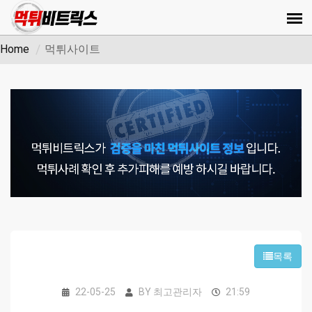
Home
먹튀사이트
목록
22-05-25
BY
최고관리자
21:59