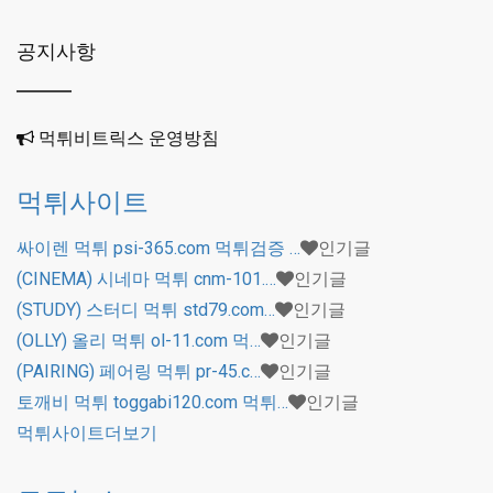
공지사항
먹튀비트릭스 운영방침
먹튀사이트
싸이렌 먹튀 psi-365.com 먹튀검증 …
인기글
(CINEMA) 시네마 먹튀 cnm-101.…
인기글
(STUDY) 스터디 먹튀 std79.com…
인기글
(OLLY) 올리 먹튀 ol-11.com 먹…
인기글
(PAIRING) 페어링 먹튀 pr-45.c…
인기글
토깨비 먹튀 toggabi120.com 먹튀…
인기글
먹튀사이트
더보기