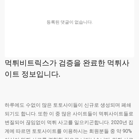
등록된 댓글이 없습니다.
먹튀비트릭스가 검증을 완료한 먹튀사
이트 정보입니다.
하루에도 수없이 많은 토토사이들이 신규로 생성되며 폐쇄
되기도 합니다. 또한 이 중 많은 사이트들이 먹튀사이트들로
변질되어 끊임없이 먹튀 사고를 일으키곤합니다. 2020년 집
계에 따르면 토토사이트를 이용하시는 회원분들 중 약 90%