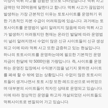
이상이 먹튀 사고를 경험한 것으로 나타났습니다. 먹튀 사고
금액만 약 20억원에 달한다고 합니다. 먹튀 사고가 끊임없이
발생하는 가장 근본적인 이유는 토토사이트를 운영하기 위
한 기초적인 자본 수급이 어려워짐에 있습니다. 과거에는 토
토사이트를 운영법이 널리 알려지지 않음에 따라 먹튀 사고
가 발생하기 어려웠지만 현재는 온라인 발달에 따라 운영법
이 널리 알려지면서 수없이 많은 신규 사이트들이 신규 생성
되고 이에 따라 먹튀 사고 또한 급증하고 있는 현실입니다.
하나의 토토사이트를 운영하는데에 필요한 기본적인 운영
자금이 한달에 약 5000만원 가량입니다. 즉, 사이트를 운영
하는 운영진 입장에서 수익분기점을 넘기지 못하면 사이트
를 폐쇄 할 수 밖에 없는 상황입니다. 수없이 많은 토토사이
트들이 생겨나면서 토토 시장 또한 레드오션으로 바뀌었으
며 대부분의 사이트들이 적자인 상태로 운영되고 있습니다.
이에 따라 정상적인 운영을 하고자 개설되었던 사이트들도
먹튀사이트로 변질되어 가고 있습니다.