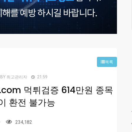
목록
BY
최고관리자
21:59
0.com 먹튀검증 614만원 종목
이 환전 불가능
234,182