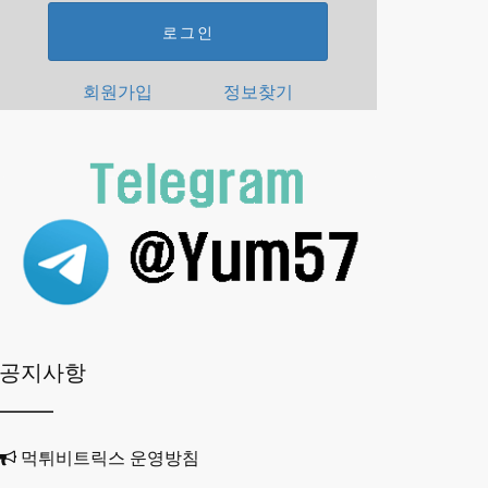
로그인
회원가입
정보찾기
공지사항
먹튀비트릭스 운영방침