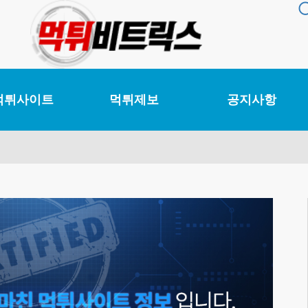
먹튀사이트
먹튀제보
공지사항