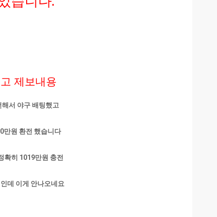
었습니다.
고 제보내용
전해서 야구 배팅했고
00만원 환전 했습니다
정확히 1019만원 충전
전인데 이게 안나오네요