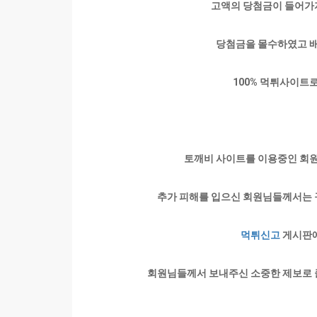
고액의 당첨금이 들어가
당첨금을 몰수하였고 
100% 먹튀사이트
토깨비 사이트를 이용중인 회
추가 피해를 입으신 회원님들께서는 
먹튀신고
게시판에
회원님들께서 보내주신 소중한 제보로 