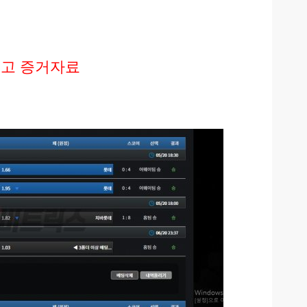
고 증거자료