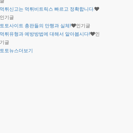
글
먹튀신고는 먹튀비트릭스 빠르고 정확합니다.
인기글
토토사이트 총판들의 만행과 실체!
인기글
먹튀유형과 예방방법에 대해서 알아봅시다!
인
기글
토토뉴스
더보기