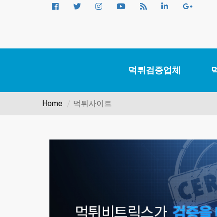
먹튀검증업체
Home
먹튀사이트