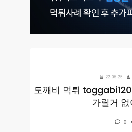
22-05-25
토깨비 먹튀 toggabi12
가릴거 없
0