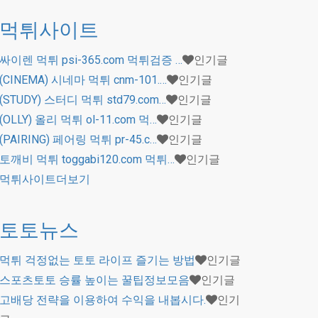
먹튀사이트
싸이렌 먹튀 psi-365.com 먹튀검증 …
인기글
(CINEMA) 시네마 먹튀 cnm-101.…
인기글
(STUDY) 스터디 먹튀 std79.com…
인기글
(OLLY) 올리 먹튀 ol-11.com 먹…
인기글
(PAIRING) 페어링 먹튀 pr-45.c…
인기글
토깨비 먹튀 toggabi120.com 먹튀…
인기글
먹튀사이트
더보기
토토뉴스
먹튀 걱정없는 토토 라이프 즐기는 방법
인기글
스포츠토토 승률 높이는 꿀팁정보모음
인기글
고배당 전략을 이용하여 수익을 내봅시다.
인기