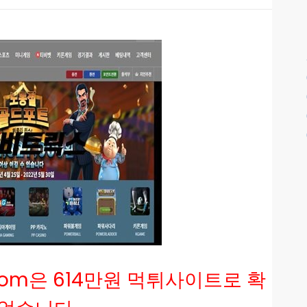
.com은 614만원 먹튀사이트로 확