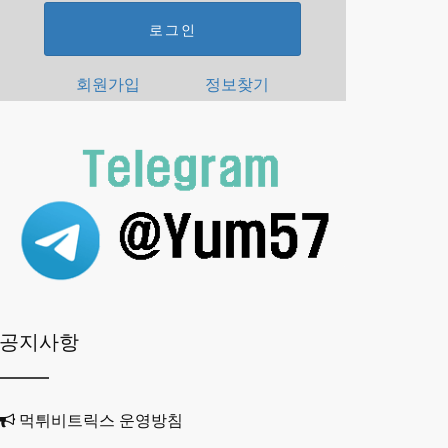
로그인
회원가입
정보찾기
공지사항
먹튀비트릭스 운영방침