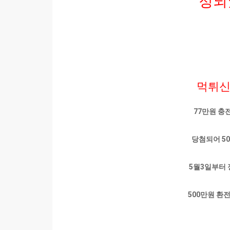
정되
먹튀신
77만원 충
당첨되어 5
5월3일부터 
500만원 환