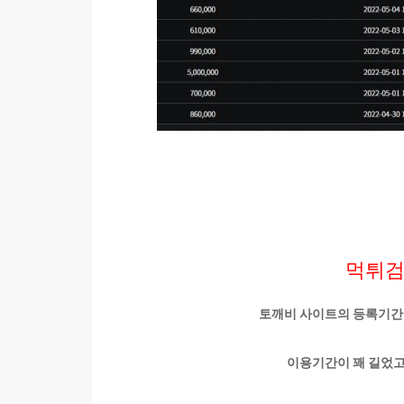
먹튀검
토깨비 사이트의 등록기간은
이용기간이 꽤 길었고