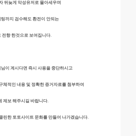
자 뒤늦게 악성유저로 몰아세우며
배팅까지 검수해도 환전이 안되는
로 전향 한것으로 보여집니다.
원님이 계시다면 즉시 사용을 중단하시고
구체적인 내용 및 정확한 증거자료를 첨부하여
 제보 해주시길 바랍니다.
클린한 토토사이트 문화를 만들어 나가겠습니다.