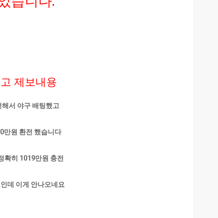
었습니다.
고 제보내용
전해서 야구 배팅했고
00만원 환전 했습니다
정확히 1019만원 충전
전인데 이게 안나오네요