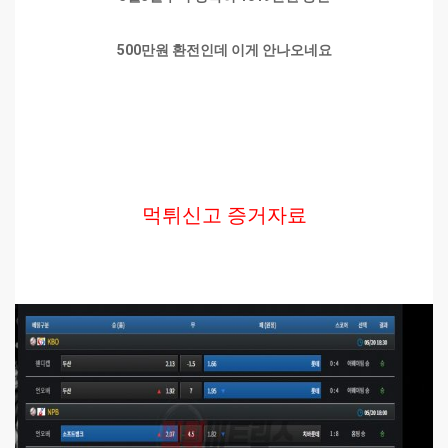
500만원 환전인데 이게 안나오네요
먹튀신고 증거자료