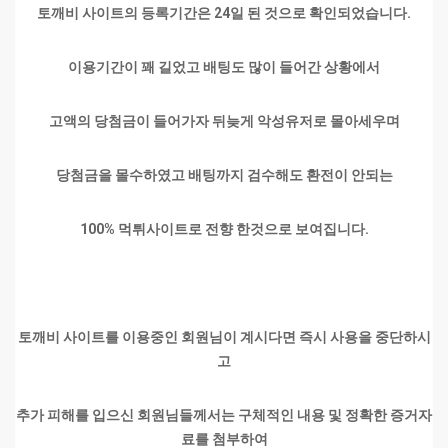
토깨비 사이트의 등록기간은 24일 된 것으로 확인되었습니다.
이용기간이 꽤 길었고 배팅도 많이 들어간 상황에서
고액의 당첨금이 들어가자 뒤늦게 악성유저로 몰아세우며
당첨금을 몰수하였고 배팅까지 검수해도 환전이 안되는
100% 먹튀사이트로 전향 한것으로 보여집니다.
토깨비 사이트를 이용중인 회원님이 계시다면 즉시 사용을 중단하시
고
추가 피해를 입으신 회원님들께서는 구체적인 내용 및 정확한 증거자
료를 첨부하여