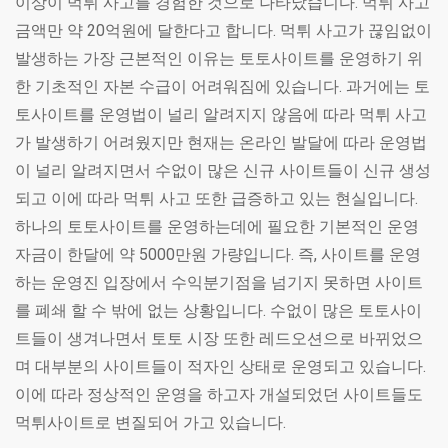
이상이 먹튀 사고를 경험한 것으로 나타났습니다. 먹튀 사고
금액만 약 20억원에 달한다고 합니다. 먹튀 사고가 끊임없이
발생하는 가장 근본적인 이유는 토토사이트를 운영하기 위
한 기초적인 자본 수급이 어려워짐에 있습니다. 과거에는 토
토사이트를 운영법이 널리 알려지지 않음에 따라 먹튀 사고
가 발생하기 어려웠지만 현재는 온라인 발달에 따라 운영법
이 널리 알려지면서 수없이 많은 신규 사이트들이 신규 생성
되고 이에 따라 먹튀 사고 또한 급증하고 있는 현실입니다.
하나의 토토사이트를 운영하는데에 필요한 기본적인 운영
자금이 한달에 약 5000만원 가량입니다. 즉, 사이트를 운영
하는 운영진 입장에서 수익분기점을 넘기지 못하면 사이트
를 폐쇄 할 수 밖에 없는 상황입니다. 수없이 많은 토토사이
트들이 생겨나면서 토토 시장 또한 레드오션으로 바뀌었으
며 대부분의 사이트들이 적자인 상태로 운영되고 있습니다.
이에 따라 정상적인 운영을 하고자 개설되었던 사이트들도
먹튀사이트로 변질되어 가고 있습니다.