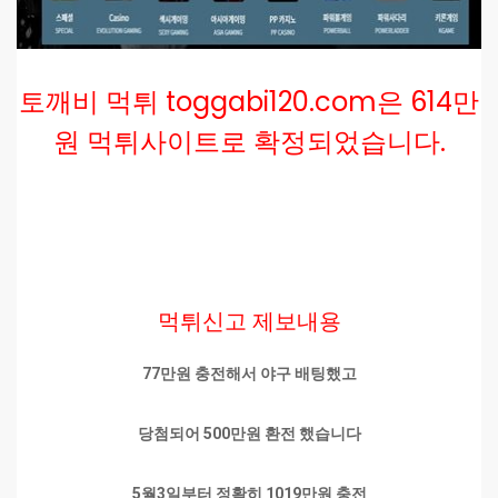
토깨비 먹튀 toggabi120.com은 614만
원 먹튀사이트로 확정되었습니다.
먹튀신고 제보내용
77만원 충전해서 야구 배팅했고
당첨되어 500만원 환전 했습니다
5월3일부터 정확히 1019만원 충전