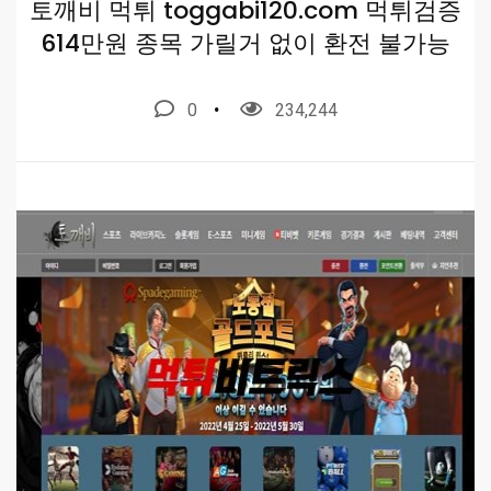
토깨비 먹튀 toggabi120.com 먹튀검증
614만원 종목 가릴거 없이 환전 불가능
0
234,244